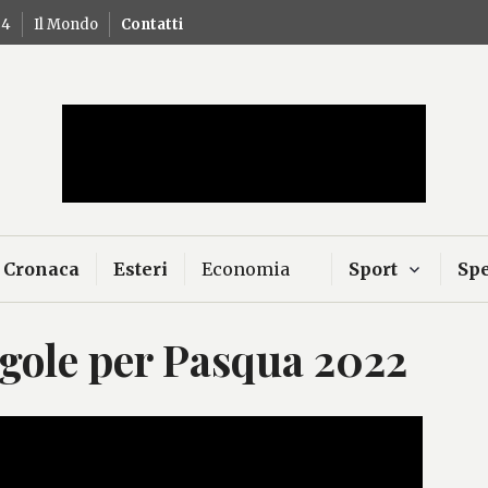
24
Il Mondo
Contatti
Mercurio – Il "dio"
news
Cronaca
Esteri
Economia
Sport
Spe
egole per Pasqua 2022