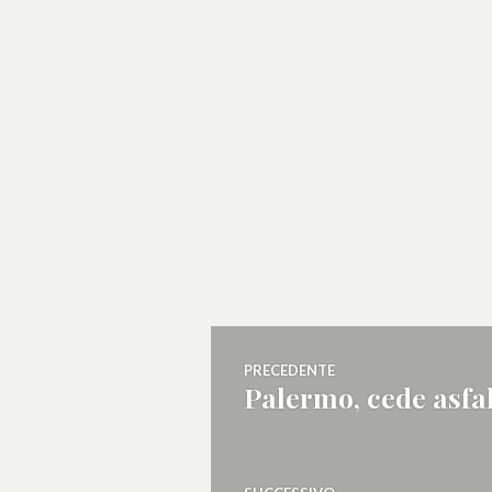
Navigazione
PRECEDENTE
Palermo, cede asfal
Articolo
articoli
precedente: