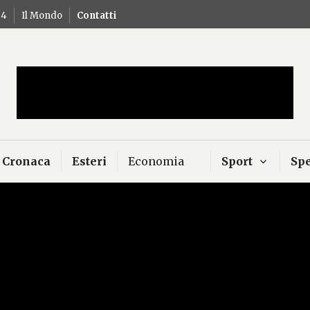
24
Il Mondo
Contatti
Mercurio – Il "dio"
news
Cronaca
Esteri
Economia
Sport
Spe