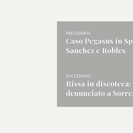
Navigazione
PRECEDENTE
Caso Pegasus in Spa
Articolo
articoli
Sanchez e Robles
precedente:
SUCCESSIVO
Rissa in discoteca:
Articolo
denunciato a Sorre
successivo: