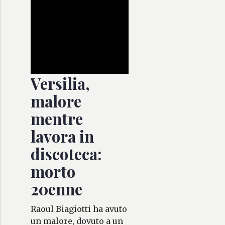
Versilia,
malore
mentre
lavora in
discoteca:
morto
20enne
Raoul Biagiotti ha avuto
un malore, dovuto a un