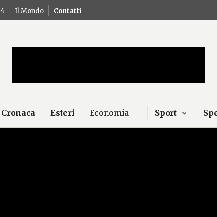
24
Il Mondo
Contatti
Mercurio – Il "dio"
news
Cronaca
Esteri
Economia
Sport
Spe