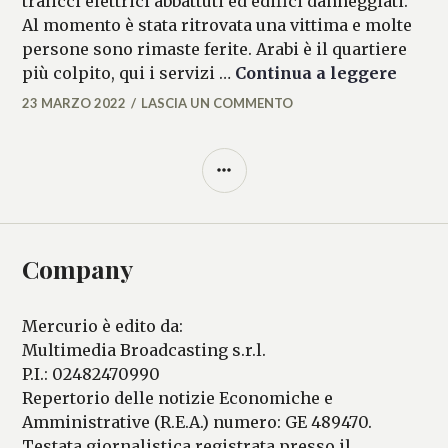
tralicci elettrici abbattuti ed edifici danneggiati.
Al momento è stata ritrovata una vittima e molte
persone sono rimaste ferite. Arabi è il quartiere
New Or
più colpito, qui i servizi …
Continua a leggere
23 MARZO 2022
LASCIA UN COMMENTO
FLAVIA
DELL'ERTOLE
BARRA
LATERALE
Company
Mercurio è edito da:
Multimedia Broadcasting s.r.l.
P.I.: 02482470990
Repertorio delle notizie Economiche e
Amministrative (R.E.A.) numero: GE 489470.
Testata giornalistica registrata presso il