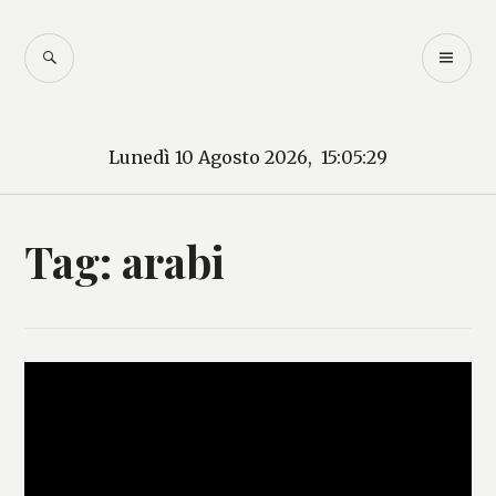
Salta
al
CERCA
M
contenuto
Mercurio – Il "dio"
PR
delle news
Lunedì 10 Agosto 2026, 15:05:29
Tag:
arabi