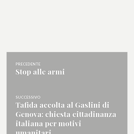
Navigazione
PRECEDENTE
Stop alle armi
Articolo
articoli
precedente:
SUCCESSIVO
Tafida accolta al Gaslini di
Articolo
successivo:
Genova: chiesta cittadinanza
italiana per motivi
umanitari