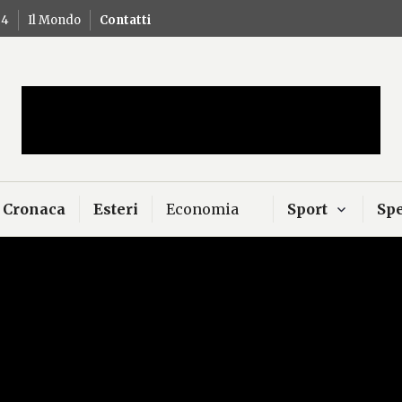
24
Il Mondo
Contatti
Mercurio – Il "dio"
news
Cronaca
Esteri
Economia
Sport
Spe