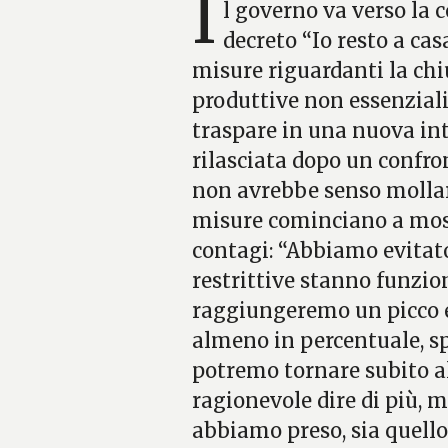
I
l governo va verso la 
decreto “Io resto a cas
misure riguardanti la chiu
produttive non essenziali
traspare in una nuova inte
rilasciata dopo un confron
non avrebbe senso mollar
misure cominciano a most
contagi: “Abbiamo evitato 
restrittive stanno funzi
raggiungeremo un picco e
almeno in percentuale, s
potremo tornare subito a
ragionevole dire di più, 
abbiamo preso, sia quello