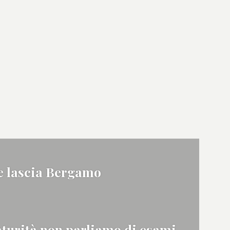
re lascia Bergamo
aturità non parliamo di esami