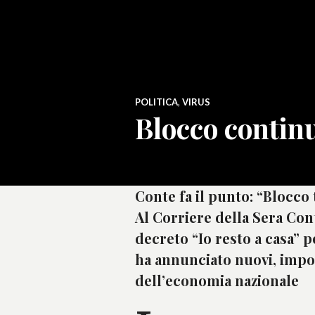
POLITICA
,
VIRUS
Blocco contin
Conte fa il punto: “Blocco
Al Corriere della Sera Con
decreto “Io resto a casa” 
ha annunciato nuovi, impo
dell’economia nazionale