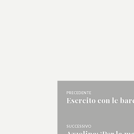
Navigazione
PRECEDENTE
Esercito con le ba
Articolo
articoli
precedente:
SUCCESSIVO
Azzolina: ‘Per la m
Articolo