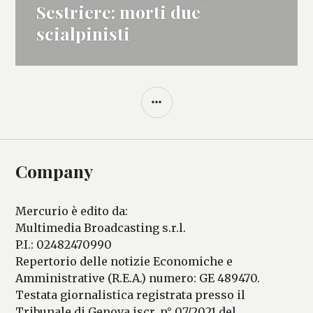
successivo:
Sestriere: morti due
scialpinisti
BARRA
LATERALE
Company
Mercurio è edito da:
Multimedia Broadcasting s.r.l.
P.I.: 02482470990
Repertorio delle notizie Economiche e
Amministrative (R.E.A.) numero: GE 489470.
Testata giornalistica registrata presso il
Tribunale di Genova iscr. n° 07/2021 del