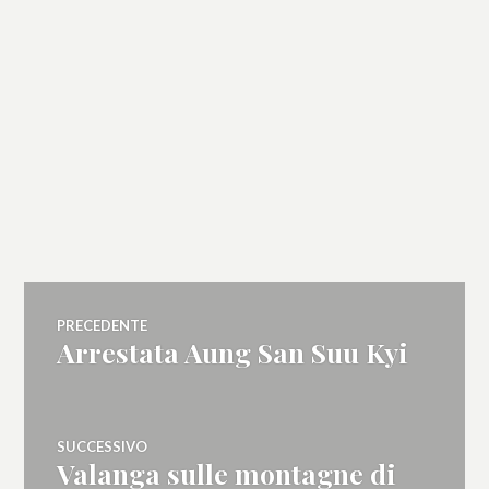
Navigazione
PRECEDENTE
Arrestata Aung San Suu Kyi
Articolo
articoli
precedente:
SUCCESSIVO
Valanga sulle montagne di
Articolo