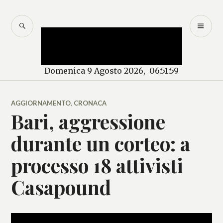
Salta
al
CERCA
M
Mercurio – Il "dio"
contenuto
PR
delle news
Domenica 9 Agosto 2026, 06:51:59
AGGIORNAMENTO
,
CRONACA
Bari, aggressione
durante un corteo: a
processo 18 attivisti
Casapound