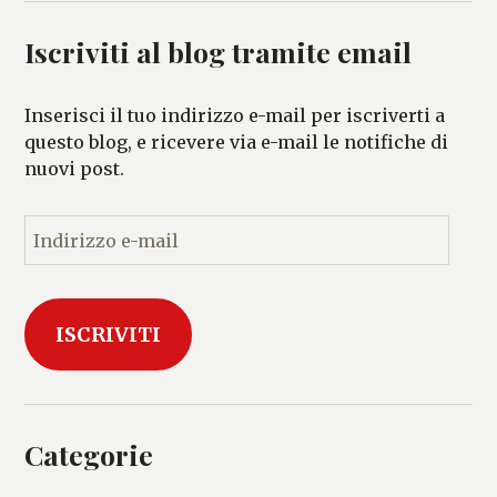
Iscriviti al blog tramite email
Inserisci il tuo indirizzo e-mail per iscriverti a
questo blog, e ricevere via e-mail le notifiche di
nuovi post.
I
n
d
i
ISCRIVITI
r
i
z
z
o
Categorie
e
-