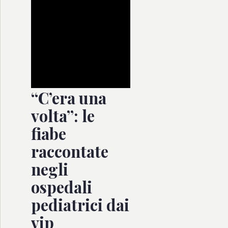
“C’era una
volta”: le
fiabe
raccontate
negli
ospedali
pediatrici dai
vip