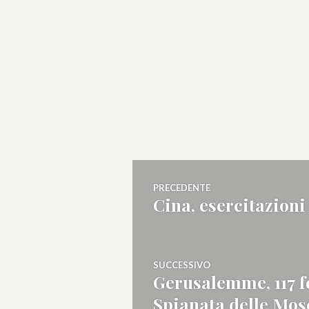
Navigazione
PRECEDENTE
Cina, esercitazioni
Articolo
articoli
precedente:
SUCCESSIVO
Gerusalemme, 117 fe
Articolo
Spianata delle Mos
successivo: