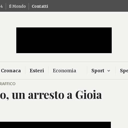
24
Il Mondo
Contatti
Mercurio – Il "dio"
news
Cronaca
Esteri
Economia
Sport
Spe
RAFFICO
o, un arresto a Gioia