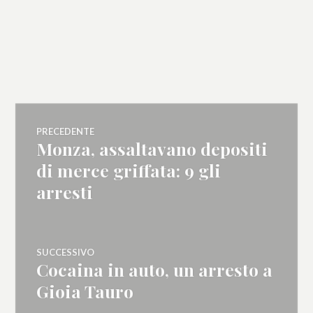
Navigazione
PRECEDENTE
Monza, assaltavano depositi
Articolo
articoli
precedente:
di merce griffata: 9 gli
arresti
SUCCESSIVO
Cocaina in auto, un arresto a
Articolo
successivo:
Gioia Tauro