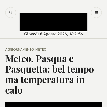
Salta
al
CERCA
M
Mercurio – Il "dio"
contenuto
PR
delle news
Giovedì 6 Agosto 2026, 14:21:54
AGGIORNAMENTO
,
METEO
Meteo, Pasqua e
Pasquetta: bel tempo
ma temperatura in
calo