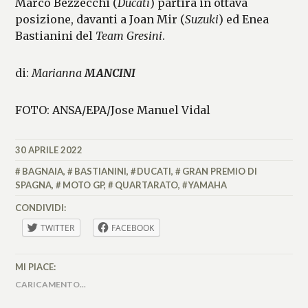
Marco Bezzecchi (
Ducati
) partirà in ottava
posizione, davanti a Joan Mir (
Suzuki
) ed Enea
Bastianini del
Team Gresini
.
di:
Marianna
MANCINI
FOTO: ANSA/EPA/Jose Manuel Vidal
30 APRILE 2022
MARIANNA
MANCINI
BAGNAIA
,
BASTIANINI
,
DUCATI
,
GRAN PREMIO DI
SPAGNA
,
MOTO GP
,
QUARTARATO
,
YAMAHA
CONDIVIDI:
TWITTER
FACEBOOK
MI PIACE:
CARICAMENTO...