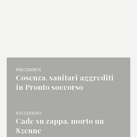
Navigazione
PRECEDENTE
Cosenza, sanitari aggrediti
Articolo
articoli
precedente:
in Pronto soccorso
SUCCESSIVO
Cade su zappa, morto un
Articolo
successivo:
82enne