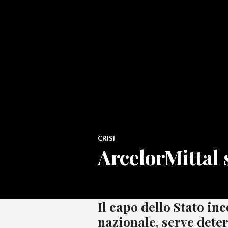
CRISI
ArcelorMittal
Il capo dello Stato in
nazionale, serve deter