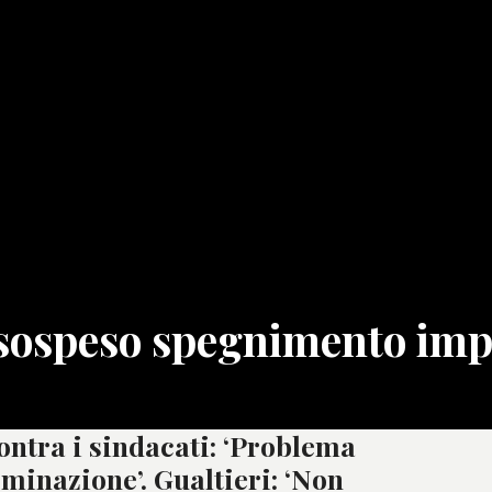
 sospeso spegnimento imp
contra i sindacati: ‘Problema
minazione’. Gualtieri: ‘Non