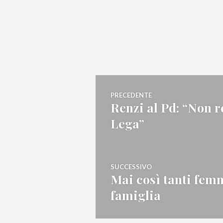
Navigazione
PRECEDENTE
Renzi al Pd: “Non r
Articolo
articoli
Lega”
precedente:
SUCCESSIVO
Mai così tanti femmi
Articolo
famiglia
successivo: