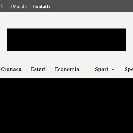
24
Il Mondo
Contatti
Mercurio – Il "dio"
news
Cronaca
Esteri
Economia
Sport
Spe