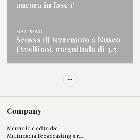
ancora in fase 1’
SUCCESSIVO
Scossa di terremoto a Nusco
Articolo
successivo:
(Avellino), magnitudo di 3.3
BARRA
LATERALE
Company
Mercurio è edito da:
Multimedia Broadcasting s.r.l.