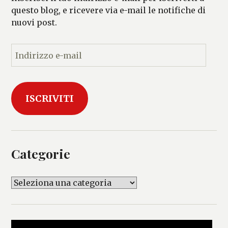
questo blog, e ricevere via e-mail le notifiche di
nuovi post.
I
n
d
i
ISCRIVITI
r
i
z
z
o
Categorie
e
-
C
m
a
a
t
i
e
l