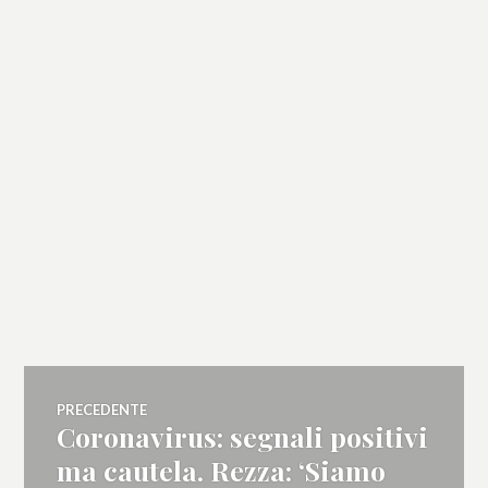
Navigazione
PRECEDENTE
Coronavirus: segnali positivi
Articolo
articoli
precedente:
ma cautela. Rezza: ‘Siamo