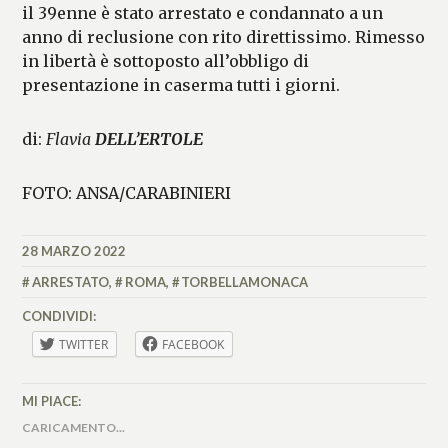
il 39enne è stato arrestato e condannato a un
anno di reclusione con rito direttissimo. Rimesso
in libertà è sottoposto all’obbligo di
presentazione in caserma tutti i giorni.
di:
Flavia
DELL’ERTOLE
FOTO: ANSA/CARABINIERI
28 MARZO 2022
FLAVIA
DELL'ERTOLE
ARRESTATO
,
ROMA
,
TORBELLAMONACA
CONDIVIDI:
TWITTER
FACEBOOK
MI PIACE:
CARICAMENTO...