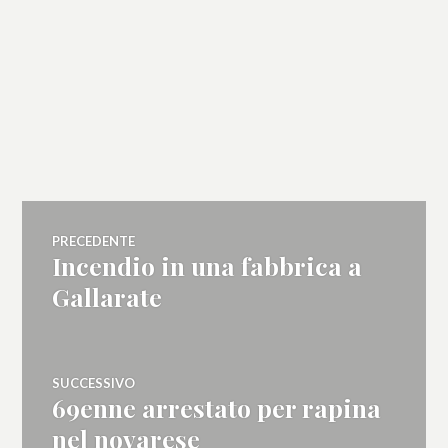
Navigazione
PRECEDENTE
Incendio in una fabbrica a
Articolo
articoli
precedente:
Gallarate
SUCCESSIVO
69enne arrestato per rapina
Articolo
successivo:
nel novarese