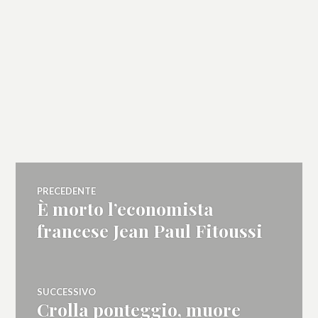
Navigazione
PRECEDENTE
È morto l’economista
Articolo
articoli
precedente:
francese Jean Paul Fitoussi
SUCCESSIVO
Crolla ponteggio, muore
Articolo