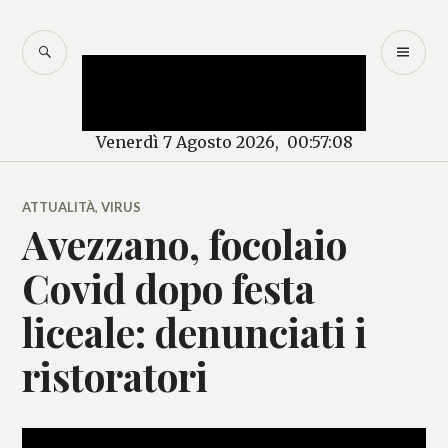
Salta
al
CERCA
M
Mercurio – Il "dio"
contenuto
PR
delle news
Venerdì 7 Agosto 2026, 00:57:08
ATTUALITÀ
,
VIRUS
Avezzano, focolaio
Covid dopo festa
liceale: denunciati i
ristoratori