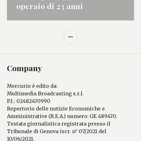
successivo:
operaio di 23 anni
BARRA
LATERALE
Company
Mercurio è edito da:
Multimedia Broadcasting s.r.l.
P.I.: 02482470990
Repertorio delle notizie Economiche e
Amministrative (R.E.A.) numero: GE 489470.
Testata giornalistica registrata presso il
Tribunale di Genova iscr. n° 07/2021 del
10/06/2021.