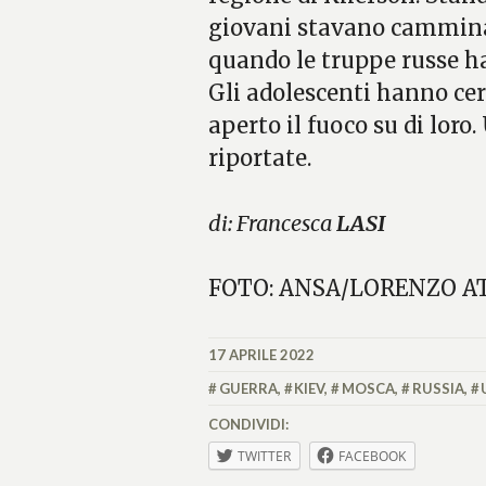
giovani stavano camminan
quando le truppe russe h
Gli adolescenti hanno cer
aperto il fuoco su di loro
riportate.
di: Francesca
LASI
FOTO: ANSA/LORENZO A
17 APRILE 2022
LASIFRANCESCA
GUERRA
,
KIEV
,
MOSCA
,
RUSSIA
,
CONDIVIDI:
TWITTER
FACEBOOK