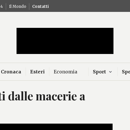
24
Il Mondo
Contatti
Mercurio – Il "dio"
news
Cronaca
Esteri
Economia
Sport
Spe
ti dalle macerie a