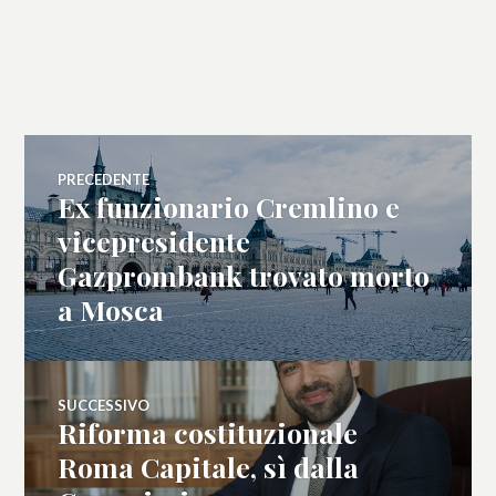
Navigazione
PRECEDENTE
Ex funzionario Cremlino e
Articolo
articoli
precedente:
vicepresidente
Gazprombank trovato morto
a Mosca
SUCCESSIVO
Riforma costituzionale
Articolo
successivo:
Roma Capitale, sì dalla