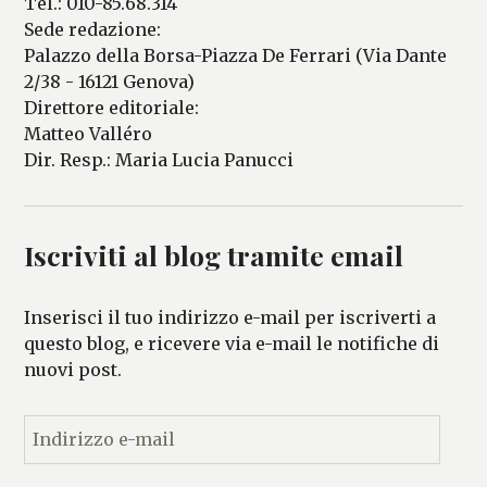
Tel.: 010-85.68.314
Sede redazione:
Palazzo della Borsa-Piazza De Ferrari (Via Dante
2/38 - 16121 Genova)
Direttore editoriale:
Matteo Valléro
Dir. Resp.: Maria Lucia Panucci
Iscriviti al blog tramite email
Inserisci il tuo indirizzo e-mail per iscriverti a
questo blog, e ricevere via e-mail le notifiche di
nuovi post.
I
n
d