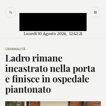
Salta
al
CERCA
M
Mercurio – Il "dio"
contenuto
PR
delle news
Lunedì 10 Agosto 2026, 12:42:22
CRIMINALITÀ
Ladro rimane
incastrato nella porta
e finisce in ospedale
piantonato