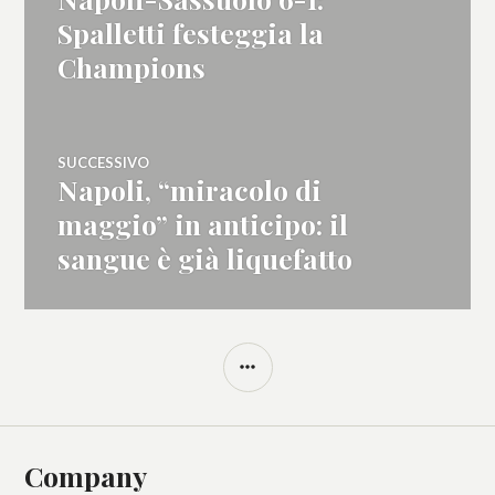
articoli
precedente:
Spalletti festeggia la
Champions
SUCCESSIVO
Napoli, “miracolo di
Articolo
successivo:
maggio” in anticipo: il
sangue è già liquefatto
BARRA
LATERALE
Company