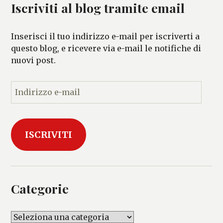
Iscriviti al blog tramite email
Inserisci il tuo indirizzo e-mail per iscriverti a
questo blog, e ricevere via e-mail le notifiche di
nuovi post.
I
n
d
i
ISCRIVITI
r
i
z
z
o
Categorie
e
-
C
m