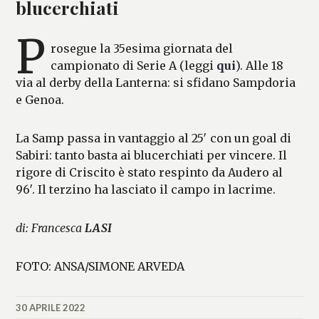
blucerchiati
P
rosegue la 35esima giornata del
campionato di Serie A (leggi
qui
). Alle 18
via al derby della Lanterna: si sfidano Sampdoria
e Genoa.
La Samp passa in vantaggio al 25′ con un goal di
Sabiri: tanto basta ai blucerchiati per vincere. Il
rigore di Criscito è stato respinto da Audero al
96′. Il terzino ha lasciato il campo in lacrime.
di: Francesca
LASI
FOTO: ANSA/SIMONE ARVEDA
30 APRILE 2022
FRANCESCA