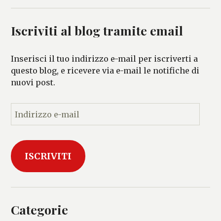
Iscriviti al blog tramite email
Inserisci il tuo indirizzo e-mail per iscriverti a
questo blog, e ricevere via e-mail le notifiche di
nuovi post.
I
n
d
i
ISCRIVITI
r
i
z
z
o
Categorie
e