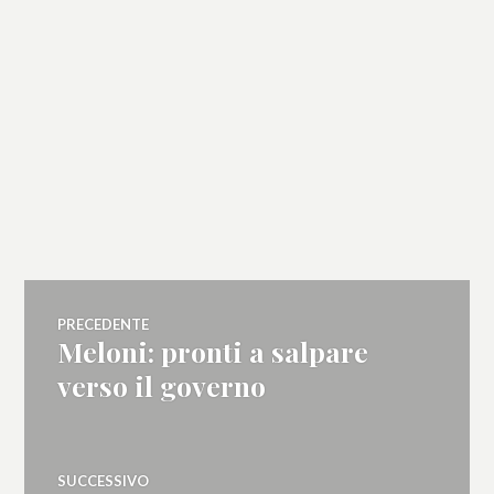
Navigazione
PRECEDENTE
Meloni: pronti a salpare
Articolo
articoli
precedente:
verso il governo
SUCCESSIVO