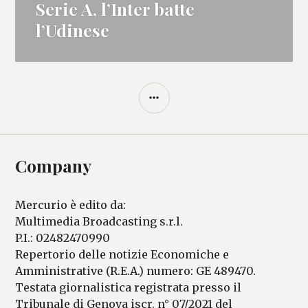
Serie A, l’Inter batte
Articolo
successivo:
l’Udinese
BARRA
LATERALE
Company
Mercurio è edito da:
Multimedia Broadcasting s.r.l.
P.I.: 02482470990
Repertorio delle notizie Economiche e
Amministrative (R.E.A.) numero: GE 489470.
Testata giornalistica registrata presso il
Tribunale di Genova iscr. n° 07/2021 del