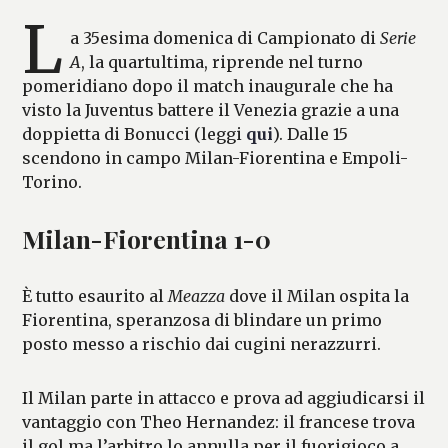
L
a 35esima domenica di Campionato di
Serie
A
, la quartultima, riprende nel turno
pomeridiano dopo il match inaugurale che ha
visto la Juventus battere il Venezia grazie a una
doppietta di Bonucci (leggi
qui
). Dalle 15
scendono in campo Milan-Fiorentina e Empoli-
Torino.
Milan-Fiorentina 1-0
È tutto esaurito al
Meazza
dove il Milan ospita la
Fiorentina, speranzosa di blindare un primo
posto messo a rischio dai cugini nerazzurri.
Il Milan parte in attacco e prova ad aggiudicarsi il
vantaggio con Theo Hernandez: il francese trova
il gol ma l’arbitro lo annulla per il fuorigioco a