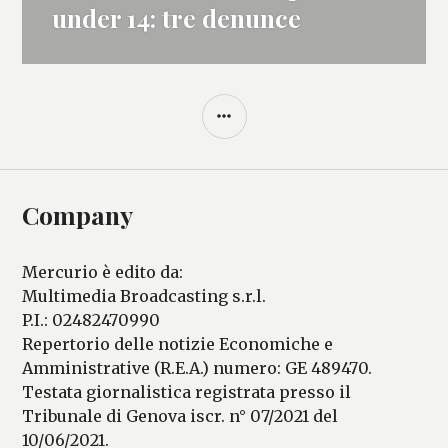
successivo:
under 14: tre denunce
BARRA
LATERALE
Company
Mercurio è edito da:
Multimedia Broadcasting s.r.l.
P.I.: 02482470990
Repertorio delle notizie Economiche e
Amministrative (R.E.A.) numero: GE 489470.
Testata giornalistica registrata presso il
Tribunale di Genova iscr. n° 07/2021 del
10/06/2021.