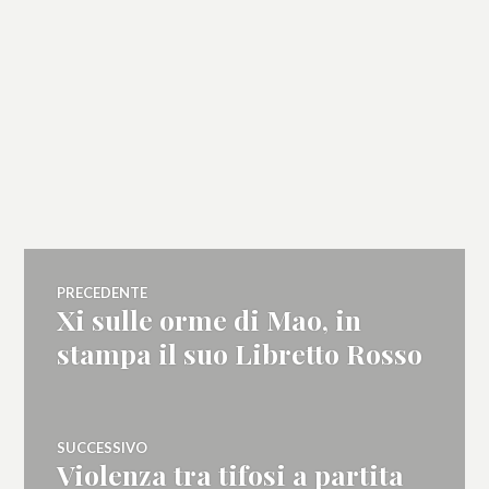
Navigazione
PRECEDENTE
Xi sulle orme di Mao, in
Articolo
articoli
precedente:
stampa il suo Libretto Rosso
SUCCESSIVO
Violenza tra tifosi a partita
Articolo