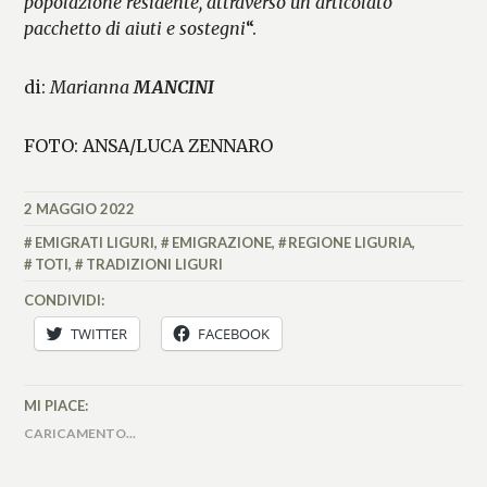
popolazione residente, attraverso un articolato
pacchetto di aiuti e sostegni
“.
di:
Marianna
MANCINI
FOTO: ANSA/LUCA ZENNARO
2 MAGGIO 2022
MARIANNA
MANCINI
EMIGRATI LIGURI
,
EMIGRAZIONE
,
REGIONE LIGURIA
,
TOTI
,
TRADIZIONI LIGURI
CONDIVIDI:
TWITTER
FACEBOOK
MI PIACE:
CARICAMENTO...