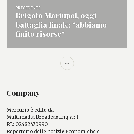
Navigazione
PRECEDENTE
Brigata Mariupol, oggi
Articolo
articoli
precedente:
battaglia finale: “abbiamo
finito risorse”
BARRA
LATERALE
Company
Mercurio è edito da:
Multimedia Broadcasting s.r.l.
P.I.: 02482470990
Repertorio delle notizie Economiche e