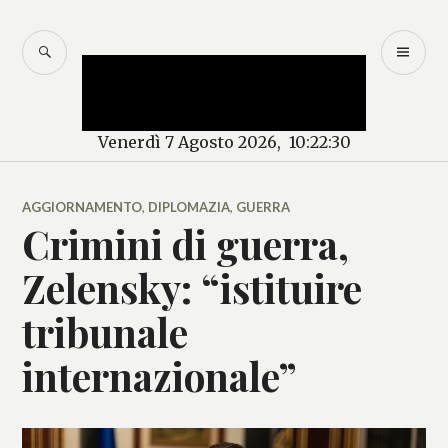
Salta
al
CERCA
M
Mercurio – Il "dio"
contenuto
PR
delle news
Venerdì 7 Agosto 2026, 10:22:30
AGGIORNAMENTO
,
DIPLOMAZIA
,
GUERRA
Crimini di guerra,
Zelensky: “istituire
tribunale
internazionale”