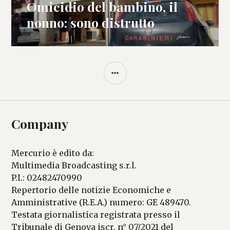
Omicidio del bambino, il
Articolo
successivo:
nonno: sono distrutto
BARRA
LATERALE
Company
Mercurio è edito da:
Multimedia Broadcasting s.r.l.
P.I.: 02482470990
Repertorio delle notizie Economiche e
Amministrative (R.E.A.) numero: GE 489470.
Testata giornalistica registrata presso il
Tribunale di Genova iscr. n° 07/2021 del