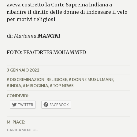
aveva costretto la Corte Suprema indiana a
ribadire il diritto delle donne di indossare il velo
per motivi religiosi.
di:
Marianna
MANCINI
FOTO: EPA/IDREES MOHAMMED
3 GENNAIO 2022
MARIANNA
MANCINI
DISCRIMINAZIONI RELIGIOSE
,
DONNE MUSULMANE
,
INDIA
,
MISOGINIA
,
TOP NEWS
CONDIVIDI:
TWITTER
FACEBOOK
MI PIACE:
CARICAMENTO...