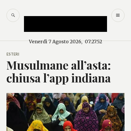
Salta
al
CERCA
M
Mercurio – Il "dio"
contenuto
PR
delle news
Venerdì 7 Agosto 2026, 07:27:52
ESTERI
Musulmane all’asta:
chiusa l’app indiana