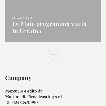
SUCCESSIVO
Di Maio programma visita
Articolo
successivo:
in Ucraina
BARRA
LATERALE
Company
Mercurio è edito da:
Multimedia Broadcasting s.r.l.
P.I.: 02482470990