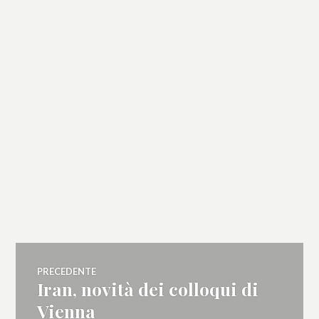
Navigazione
PRECEDENTE
Iran, novità dei colloqui di
Articolo
articoli
precedente:
Vienna