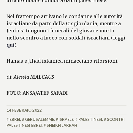
un’automobile condotta da un palestinese.
Nel frattempo arrivano le condanne alle autorità
israeliane da parte della Cisgiordania, mentre a
Jenin si tengono i funerali del giovane morto
nello scontro a fuoco con soldati israeliani (leggi
qui
).
Hamas e Jihad islamica minacciano ritorsioni.
di:
Alessia
MALCAUS
FOTO: ANSA/ATEF SAFADI
14 FEBBRAIO 2022
ALESSIA
MALCAUS
EBREI
,
GERUSALEMME
,
ISRAELE
,
PALESTINESI
,
SCONTRI
PALESTINESI EBREI
,
SHEIKH JARRAH