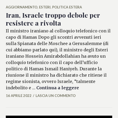
AGGIORNAMENTO
,
ESTERI
,
POLITICA ESTERA
Iran, Israele troppo debole per
resistere a rivolta
Il ministro iraniano al colloquio telefonico con il
capo di Hamas Dopo gli scontri avvenuti ieri
sulla Spianata delle Moschee a Gerusalemme (di
cui abbiamo parlato qui), il ministro degli Esteri
iraniano Hossein Amirabdollahian ha avuto un
colloquio telefonico con il capo dell’ufficio
politico di Hamas Ismail Haniyeh. Durante la
riunione il ministro ha dichiarato che ritiene il
regime sionista, ovvero Israele, “talmente
Iran, Israele trop
indebolito e …
Continua a leggere
16 APRILE 2022
LASCIA UN COMMENTO
MICAELA
FERRARO