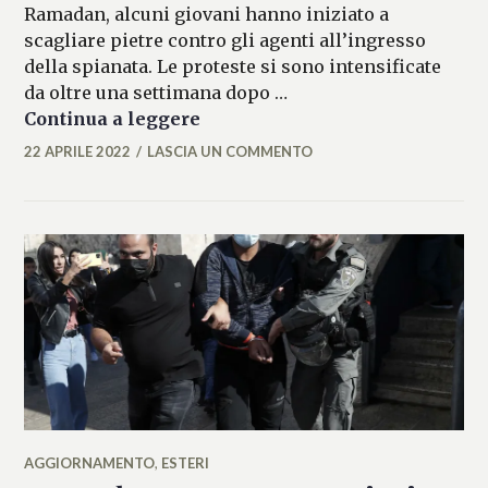
Ramadan, alcuni giovani hanno iniziato a
scagliare pietre contro gli agenti all’ingresso
della spianata. Le proteste si sono intensificate
da oltre una settimana dopo …
Gerusalemme, ancora scontri 
Continua a leggere
22 APRILE 2022
LASCIA UN COMMENTO
MARIANNA
MANCINI
AGGIORNAMENTO
,
ESTERI