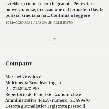
avrebbero risposto con le granate. Per evitare
nuove violenze, in occasione del Jerusalem Day, la
Violenza
polizia israeliana ha …
Continua a leggere
10 MAGGIO 2021
LASCIA UN COMMENTO
ALESSIA
MALCAUS
BARRA
LATERALE
Company
Mercurio è edito da:
Multimedia Broadcasting s.r.l.
P.I.: 02482470990
Repertorio delle notizie Economiche e
Amministrative (R.E.A.) numero: GE 489470.
Testata giornalistica registrata presso il