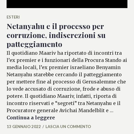
ESTERI
Netanyahu e il processo per
corruzione, indiscrezioni su
patteggiamento
Il quotidiano Maariv ha riportato di incontri tra
l’ex premier e i funzionari della Procura Stando ai
media locali, l’ex premier israeliano Benyamin
Netanyahu starebbe cercando il patteggiamento
per mettere fine al processo di Gerusalemme che
lo vede accusato di corruzione, frode e abuso di
potere. Il quotidiano Maariv, infatti, riporta di
incontro riservati e “segreti” tra Netanyahu e il
Procuratore generale Avichai Mandelblit e …
Netanyahu e il processo per co
Continua a leggere
13 GENNAIO 2022
LASCIA UN COMMENTO
ALESSIA
MALCAUS