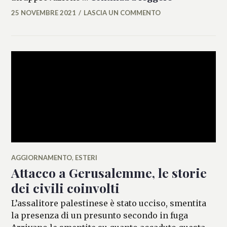
25 NOVEMBRE 2021
LASCIA UN COMMENTO
ALESSIA
MALCAUS
AGGIORNAMENTO
,
ESTERI
Attacco a Gerusalemme, le storie
dei civili coinvolti
L’assalitore palestinese è stato ucciso, smentita
la presenza di un presunto secondo in fuga