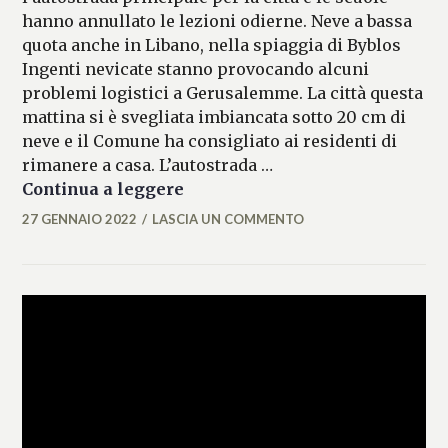
hanno annullato le lezioni odierne. Neve a bassa
quota anche in Libano, nella spiaggia di Byblos
Ingenti nevicate stanno provocando alcuni
problemi logistici a Gerusalemme. La città questa
mattina si è svegliata imbiancata sotto 20 cm di
neve e il Comune ha consigliato ai residenti di
rimanere a casa. L’autostrada …
Gerusalemme si sveglia imbia
Continua a leggere
27 GENNAIO 2022
LASCIA UN COMMENTO
MARIANNA
MANCINI