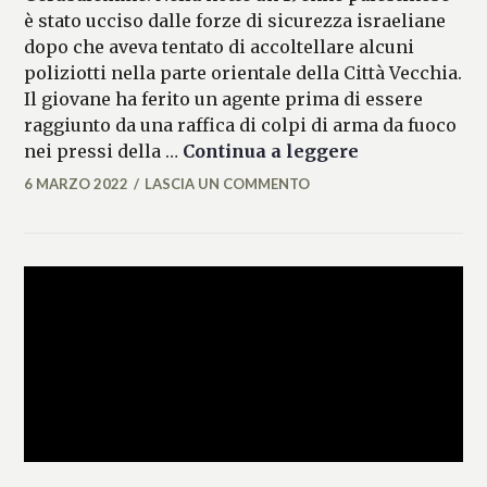
è stato ucciso dalle forze di sicurezza israeliane
dopo che aveva tentato di accoltellare alcuni
poliziotti nella parte orientale della Città Vecchia.
Il giovane ha ferito un agente prima di essere
raggiunto da una raffica di colpi di arma da fuoco
19enne palest
nei pressi della …
Continua a leggere
6 MARZO 2022
LASCIA UN COMMENTO
MARIANNA
MANCINI