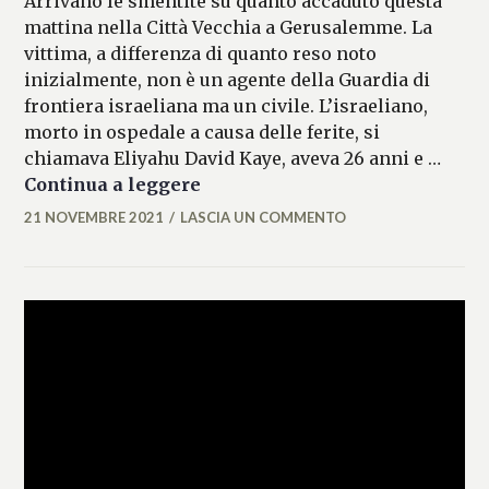
Arrivano le smentite su quanto accaduto questa
mattina nella Città Vecchia a Gerusalemme. La
vittima, a differenza di quanto reso noto
inizialmente, non è un agente della Guardia di
frontiera israeliana ma un civile. L’israeliano,
morto in ospedale a causa delle ferite, si
chiamava Eliyahu David Kaye, aveva 26 anni e …
Attacco a Gerusalemme, le storie
Continua a leggere
21 NOVEMBRE 2021
LASCIA UN COMMENTO
ALESSIA
MALCAUS