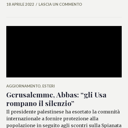
18 APRILE 2022
LASCIA UN COMMENTO
ALESSIA
MALCAUS
AGGIORNAMENTO
,
ESTERI
Gerusalemme, Abbas: “gli Usa
rompano il silenzio”
Il presidente palestinese ha esortato la comunità
internazionale a fornire protezione alla
popolazione in seguito agli scontri sulla Spianata