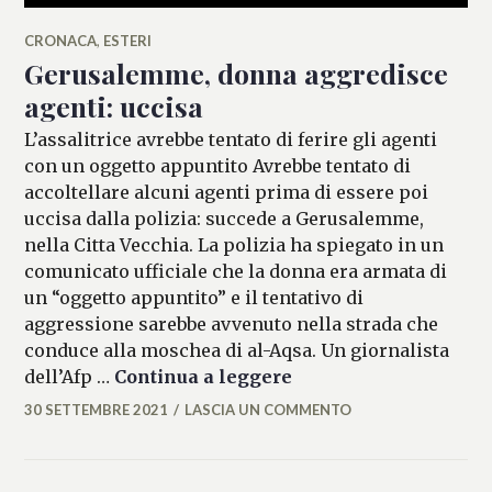
CRONACA
,
ESTERI
Gerusalemme, donna aggredisce
agenti: uccisa
L’assalitrice avrebbe tentato di ferire gli agenti
con un oggetto appuntito Avrebbe tentato di
accoltellare alcuni agenti prima di essere poi
uccisa dalla polizia: succede a Gerusalemme,
nella Citta Vecchia. La polizia ha spiegato in un
comunicato ufficiale che la donna era armata di
un “oggetto appuntito” e il tentativo di
aggressione sarebbe avvenuto nella strada che
conduce alla moschea di al-Aqsa. Un giornalista
Gerusalemme, donna a
dell’Afp …
Continua a leggere
30 SETTEMBRE 2021
LASCIA UN COMMENTO
ALESSIA
MALCAUS