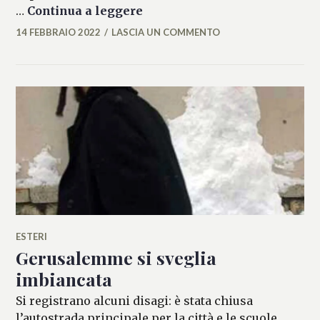
Gerusalemme a ferro e fuoco: 
…
Continua a leggere
14 FEBBRAIO 2022
LASCIA UN COMMENTO
ALESSIA
MALCAUS
ESTERI
Gerusalemme si sveglia
imbiancata
Si registrano alcuni disagi: è stata chiusa
l’autostrada principale per la città e le scuole