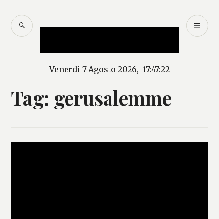
Salta
al
CERCA
M
Mercurio – Il "dio"
contenuto
PR
delle news
Venerdì 7 Agosto 2026, 17:47:23
Tag:
gerusalemme