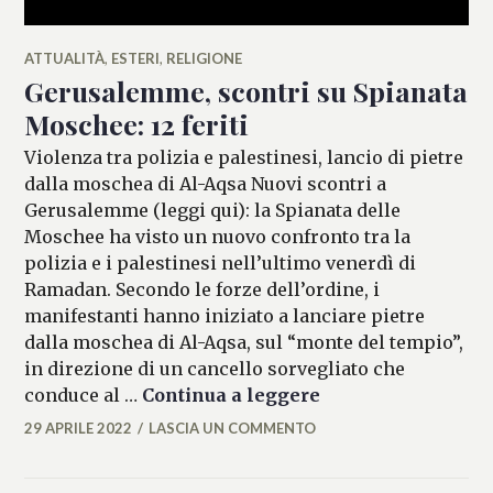
ATTUALITÀ
,
ESTERI
,
RELIGIONE
Gerusalemme, scontri su Spianata
Moschee: 12 feriti
Violenza tra polizia e palestinesi, lancio di pietre
dalla moschea di Al-Aqsa Nuovi scontri a
Gerusalemme (leggi qui): la Spianata delle
Moschee ha visto un nuovo confronto tra la
polizia e i palestinesi nell’ultimo venerdì di
Ramadan. Secondo le forze dell’ordine, i
manifestanti hanno iniziato a lanciare pietre
dalla moschea di Al-Aqsa, sul “monte del tempio”,
in direzione di un cancello sorvegliato che
Gerusalemme, scont
conduce al …
Continua a leggere
29 APRILE 2022
LASCIA UN COMMENTO
MICAELA
FERRARO