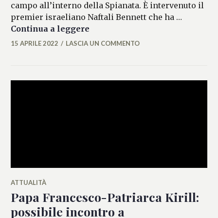
campo all’interno della Spianata. È intervenuto il
premier israeliano Naftali Bennett che ha …
Gerusalemme, sale il bilancio d
Continua a leggere
15 APRILE 2022
LASCIA UN COMMENTO
MICAELA
FERRARO
ATTUALITÀ
Papa Francesco-Patriarca Kirill:
possibile incontro a