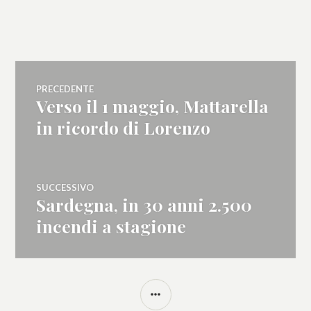
Navigazione
PRECEDENTE
Verso il 1 maggio, Mattarella
Articolo
articoli
precedente:
in ricordo di Lorenzo
SUCCESSIVO
Sardegna, in 30 anni 2.500
Articolo
successivo:
incendi a stagione
BARRA
LATERALE