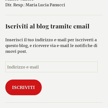
Dir. Resp.: Maria Lucia Panucci
Iscriviti al blog tramite email
Inserisci il tuo indirizzo e-mail per iscriverti a
questo blog, e ricevere via e-mail le notifiche di
nuovi post.
I
n
d
i
ISCRIVITI
r
i
z
z