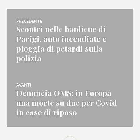
Navigazione
PRECEDENTE
Scontri nelle banlieue di
Articolo
articoli
precedente:
Parigi, auto incendiate e
pioggia di petardi sulla
polizia
AVANTI
Denuncia OMS: in Europa
Articolo
successivo:
una morte su due per Covid
in case di riposo