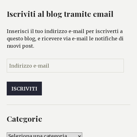
Iscriviti al blog tramite email
Inserisci il tuo indirizzo e-mail per iscriverti a
questo blog, e ricevere via e-mail le notifiche di
nuovi post.
I
n
d
i
ISCRIVITI
r
i
z
z
Categorie
o
e
-
C