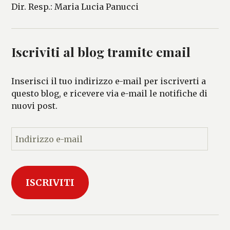
Dir. Resp.: Maria Lucia Panucci
Iscriviti al blog tramite email
Inserisci il tuo indirizzo e-mail per iscriverti a
questo blog, e ricevere via e-mail le notifiche di
nuovi post.
I
n
d
i
ISCRIVITI
r
i
z
z