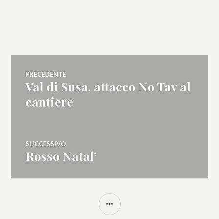
Navigazione
PRECEDENTE
Val di Susa, attacco No Tav al
Articolo
articoli
precedente:
cantiere
SUCCESSIVO
Rosso Natal’
Articolo
successivo:
BARRA
LATERALE