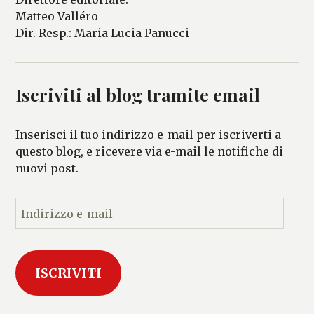
Matteo Valléro
Dir. Resp.: Maria Lucia Panucci
Iscriviti al blog tramite email
Inserisci il tuo indirizzo e-mail per iscriverti a
questo blog, e ricevere via e-mail le notifiche di
nuovi post.
I
n
d
i
ISCRIVITI
r
i
z