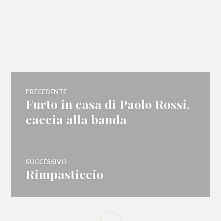
Navigazione
PRECEDENTE
Furto in casa di Paolo Rossi,
Articolo
articoli
precedente:
caccia alla banda
SUCCESSIVO
Rimpasticcio
Articolo
successivo:
BARRA