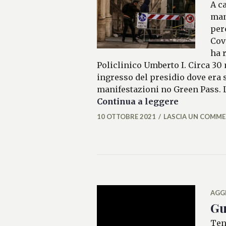
A c
man
per
Cov
ha 
Policlinico Umberto I. Circa 30
ingresso del presidio dove era s
manifestazioni no Green Pass. L
Assalto all
Continua a leggere
10 OTTOBRE 2021
LASCIA UN COMM
ALESSIAMALCAUS
AGG
Gu
Ten