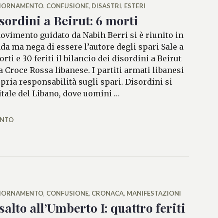
IORNAMENTO
,
CONFUSIONE
,
DISASTRI
,
ESTERI
sordini a Beirut: 6 morti
movimento guidato da Nabih Berri si è riunito in
ada ma nega di essere l’autore degli spari Sale a
rti e 30 feriti il bilancio dei disordini a Beirut
la Croce Rossa libanese. I partiti armati libanesi
ria responsabilità sugli spari. Disordini si
pitale del Libano, dove uomini …
 Beirut: 6 morti
ENTO
IORNAMENTO
,
CONFUSIONE
,
CRONACA
,
MANIFESTAZIONI
salto all’Umberto I: quattro feriti