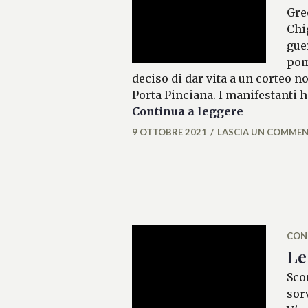
Gre
Chi
gue
pom
deciso di dar vita a un corteo n
Porta Pinciana. I manifestanti h
Guerriglia
Continua a leggere
9 OTTOBRE 2021
LASCIA UN COMME
MICAELA
FERRARO
CON
Le
Sco
sor