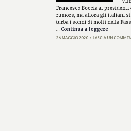
Vim
Francesco Boccia ai presidenti d
rumore, ma allora gli italiani s
turba i sonni di molti nella Fas
Le SS di 
…
Continua a leggere
26 MAGGIO 2020
LASCIA UN COMME
MATTEO
VALLÉRO