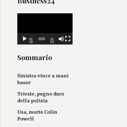
Business24
V
i
d
e
00:
26:
00
53
o
P
Sommario
l
a
y
Sinistra vince a mani
e
basse
r
Trieste, pugno duro
della polizia
Usa, morto Colin
Powell