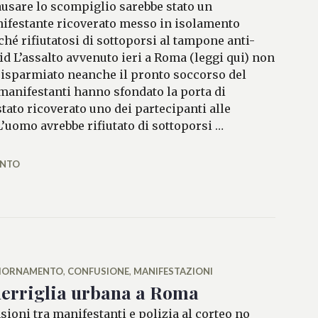
ausare lo scompiglio sarebbe stato un
ifestante ricoverato messo in isolamento
ché rifiutatosi di sottoporsi al tampone anti-
id L’assalto avvenuto ieri a Roma (leggi qui) non
risparmiato neanche il pronto soccorso del
 manifestanti hanno sfondato la porta di
tato ricoverato uno dei partecipanti alle
’uomo avrebbe rifiutato di sottoporsi …
’Umberto I: quattro feriti
ENTO
IORNAMENTO
,
CONFUSIONE
,
MANIFESTAZIONI
erriglia urbana a Roma
sioni tra manifestanti e polizia al corteo no