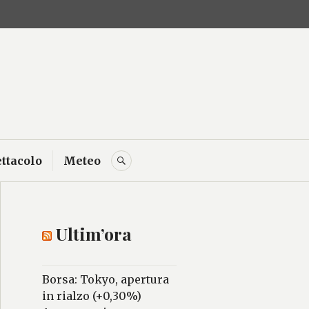
F
T
Y
I
L
 delle
ttacolo
Meteo
CERCA
Ultim’ora
Borsa: Tokyo, apertura
in rialzo (+0,30%)