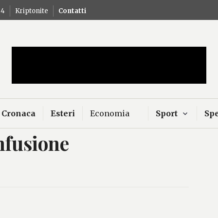
24
Kriptonite
Contatti
Mercurio – Il "dio"
news
Cronaca
Esteri
Economia
Sport
Spe
fusione