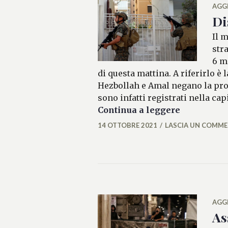
AGG
Di
Il 
str
6 mo
di questa mattina. A riferirlo è 
Hezbollah e Amal negano la prop
sono infatti registrati nella ca
Disordini a
Continua a leggere
14 OTTOBRE 2021
LASCIA UN COMM
ALESSIAMALCAUS
AGG
As