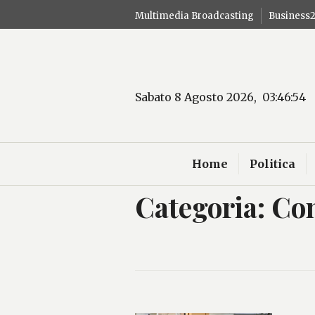
Salta
Multimedia Broadcasting
Business
al
contenuto
Sabato 8 Agosto 2026, 03:46:55
Home
Politica
Categoria:
Con