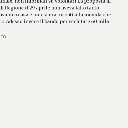
inale, non informati su volontari La proposta di
i Regione il 29 aprile non aveva fatto tanto
tavano a casa e non si era tornati alla movida che
e 2. Adesso invece il bando per reclutare 60 mila
Conte
NTO