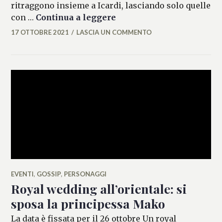
ritraggono insieme a Icardi, lasciando solo quelle
Rotture ai tempi dei soci
con …
Continua a leggere
17 OTTOBRE 2021
LASCIA UN COMMENTO
ALESSIA
MALCAUS
EVENTI
,
GOSSIP
,
PERSONAGGI
Royal wedding all’orientale: si
sposa la principessa Mako
La data è fissata per il 26 ottobre Un royal