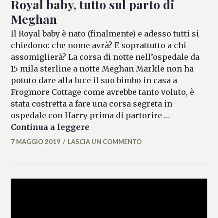
Royal baby, tutto sul parto di
Meghan
Il Royal baby è nato (finalmente) e adesso tutti si
chiedono: che nome avrà? E soprattutto a chi
assomiglierà? La corsa di notte nell’ospedale da
15 mila sterline a notte Meghan Markle non ha
potuto dare alla luce il suo bimbo in casa a
Frogmore Cottage come avrebbe tanto voluto, è
stata costretta a fare una corsa segreta in
ospedale con Harry prima di partorire …
Royal baby, tutto sul parto di 
Continua a leggere
7 MAGGIO 2019
LASCIA UN COMMENTO
MATTEO
VALLÉRO