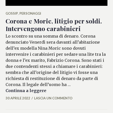
GOSSIP
,
PERSONAGGI
Corona e Moric, litigio per soldi.
Intervengono carabinieri
Lo scontro su una somma di denaro. Corona
denunciato Venerdì sera davanti all’abitazione
dell’ex modella Nina Moric sono dovuti
intervenire i carabinieri per sedare una lite tra la
donna e l’ex marito, Fabrizio Corona. Sono stati i
due contendenti stessi a chiamare i carabinieri:
sembra che all’origine del litigio vi fosse una
richiesta di restituzione di denaro da parte di
Corona. Il legale dell’uomo ha …
Corona e Moric, litigio per sol
Continua a leggere
30 APRILE 2022
LASCIA UN COMMENTO
MICAELA
FERRARO