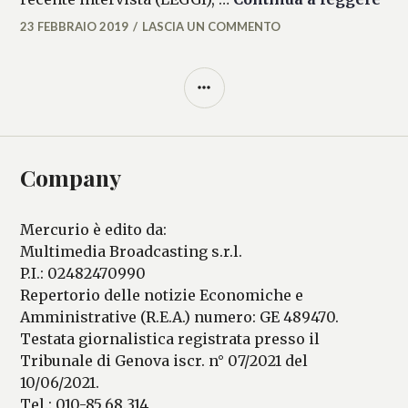
23 FEBBRAIO 2019
LASCIA UN COMMENTO
MATTEO
VALLÉRO
BARRA
LATERALE
Company
Mercurio è edito da:
Multimedia Broadcasting s.r.l.
P.I.: 02482470990
Repertorio delle notizie Economiche e
Amministrative (R.E.A.) numero: GE 489470.
Testata giornalistica registrata presso il
Tribunale di Genova iscr. n° 07/2021 del
10/06/2021.
Tel.: 010-85.68.314