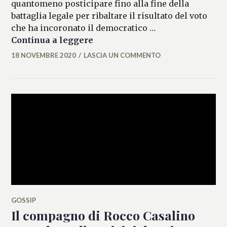
quantomeno posticipare fino alla fine della
battaglia legale per ribaltare il risultato del voto
che ha incoronato il democratico …
Altra mazzata per Trump, ora 
Continua a leggere
18 NOVEMBRE 2020
LASCIA UN COMMENTO
MATTEO
VALLÉRO
GOSSIP
Il compagno di Rocco Casalino