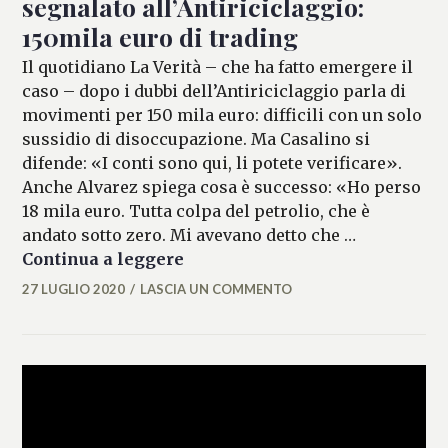
segnalato all’Antiriciclaggio:
150mila euro di trading
Il quotidiano La Verità – che ha fatto emergere il
caso – dopo i dubbi dell’Antiriciclaggio parla di
movimenti per 150 mila euro: difficili con un solo
sussidio di disoccupazione. Ma Casalino si
difende: «I conti sono qui, li potete verificare».
Anche Alvarez spiega cosa è successo: «Ho perso
18 mila euro. Tutta colpa del petrolio, che è
andato sotto zero. Mi avevano detto che …
Il compagno di Rocco Casalino s
Continua a leggere
27 LUGLIO 2020
LASCIA UN COMMENTO
MATTEO
VALLÉRO