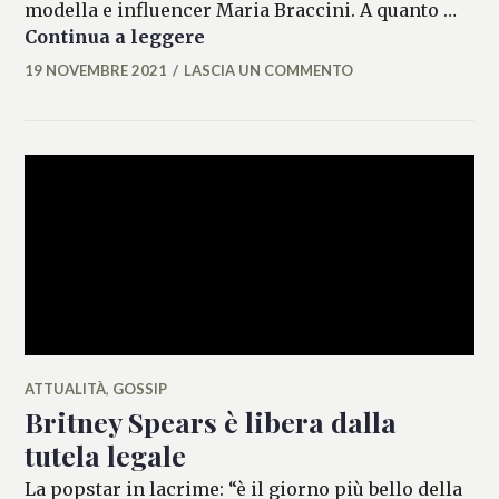
modella e influencer Maria Braccini. A quanto …
Sinner rompe con la fidanzata
Continua a leggere
19 NOVEMBRE 2021
LASCIA UN COMMENTO
MARIANNA
MANCINI
ATTUALITÀ
,
GOSSIP
Britney Spears è libera dalla
tutela legale
La popstar in lacrime: “è il giorno più bello della