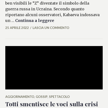
ben visibili le “Z” diventate il simbolo della
guerra russa in Ucraina. Secondo quanto
riportano alcuni osservatori, Kabaeva indossava
Torna in pubblico Alina K
un …
Continua a leggere
25 APRILE 2022
LASCIA UN COMMENTO
MICAELA
FERRARO
AGGIORNAMENTO
,
GOSSIP
,
SPETTACOLO
Totti smentisce le voci sulla crisi