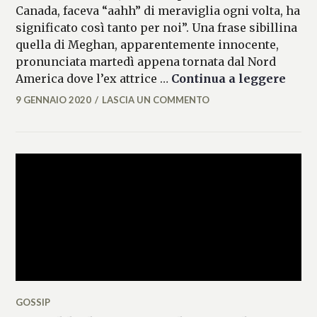
Canada, faceva “aahh” di meraviglia ogni volta, ha
significato così tanto per noi”. Una frase sibillina
quella di Meghan, apparentemente innocente,
pronunciata martedì appena tornata dal Nord
Harry
America dove l’ex attrice …
Continua a leggere
9 GENNAIO 2020
LASCIA UN COMMENTO
MATTEO
VALLÉRO
GOSSIP