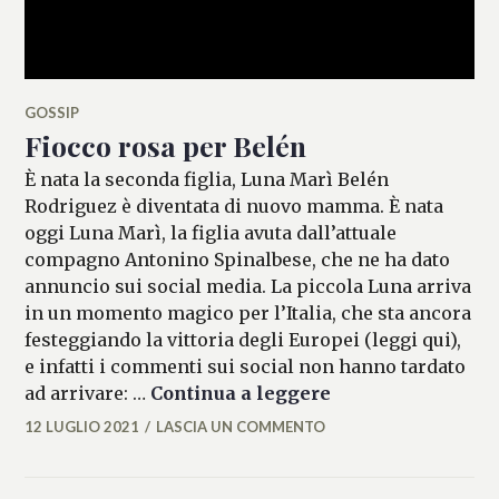
GOSSIP
Fiocco rosa per Belén
È nata la seconda figlia, Luna Marì Belén
Rodriguez è diventata di nuovo mamma. È nata
oggi Luna Marì, la figlia avuta dall’attuale
compagno Antonino Spinalbese, che ne ha dato
annuncio sui social media. La piccola Luna arriva
in un momento magico per l’Italia, che sta ancora
festeggiando la vittoria degli Europei (leggi qui),
e infatti i commenti sui social non hanno tardato
Fiocco rosa per B
ad arrivare: …
Continua a leggere
12 LUGLIO 2021
LASCIA UN COMMENTO
MICAELA
FERRARO