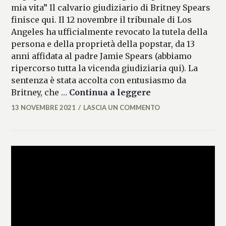
mia vita” Il calvario giudiziario di Britney Spears
finisce qui. Il 12 novembre il tribunale di Los
Angeles ha ufficialmente revocato la tutela della
persona e della proprietà della popstar, da 13
anni affidata al padre Jamie Spears (abbiamo
ripercorso tutta la vicenda giudiziaria qui). La
sentenza è stata accolta con entusiasmo da
Britney Spears è l
Britney, che …
Continua a leggere
13 NOVEMBRE 2021
LASCIA UN COMMENTO
MARIANNA
MANCINI