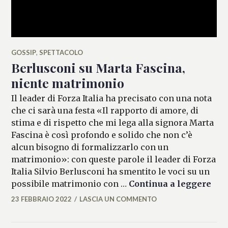
GOSSIP
,
SPETTACOLO
Berlusconi su Marta Fascina,
niente matrimonio
Il leader di Forza Italia ha precisato con una nota
che ci sarà una festa «Il rapporto di amore, di
stima e di rispetto che mi lega alla signora Marta
Fascina è così profondo e solido che non c’è
alcun bisogno di formalizzarlo con un
matrimonio»: con queste parole il leader di Forza
Italia Silvio Berlusconi ha smentito le voci su un
Ber
possibile matrimonio con …
Continua a leggere
23 FEBBRAIO 2022
LASCIA UN COMMENTO
MICAELA
FERRARO