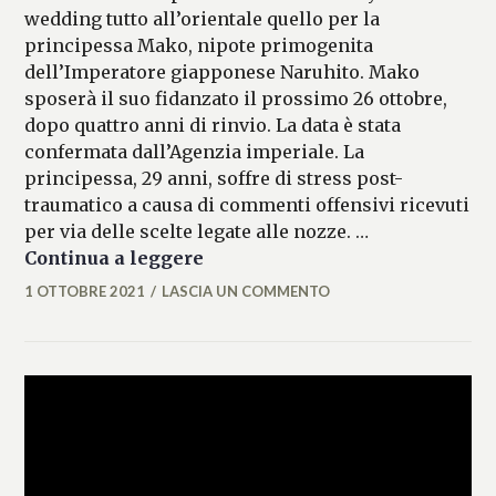
wedding tutto all’orientale quello per la
principessa Mako, nipote primogenita
dell’Imperatore giapponese Naruhito. Mako
sposerà il suo fidanzato il prossimo 26 ottobre,
dopo quattro anni di rinvio. La data è stata
confermata dall’Agenzia imperiale. La
principessa, 29 anni, soffre di stress post-
traumatico a causa di commenti offensivi ricevuti
per via delle scelte legate alle nozze. …
Royal wedding all’orientale: s
Continua a leggere
1 OTTOBRE 2021
LASCIA UN COMMENTO
MICAELA
FERRARO