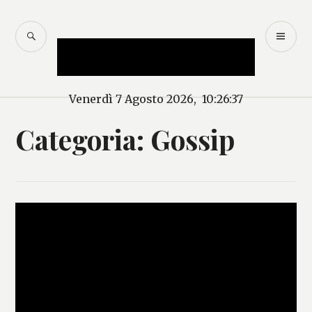
Salta
al
CERCA
M
Mercurio – Il "dio"
contenuto
PR
delle news
Venerdì 7 Agosto 2026, 10:26:38
Categoria:
Gossip