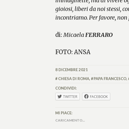
immaginette, ma di vivere ogn
gioiosi, liberi da noi stessi, c
incontriamo. Per favore, non
di:
Micaela
FERRARO
FOTO: ANSA
8 DICEMBRE 2021
MICAELA
FERRARO
CHIESA DI ROMA
,
PAPA FRANCESCO
,
CONDIVIDI:
TWITTER
FACEBOOK
MI PIACE:
CARICAMENTO...