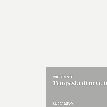
Navigazione
PRECEDENTE
Tempesta di neve in
Articolo
articoli
precedente:
SUCCESSIVO