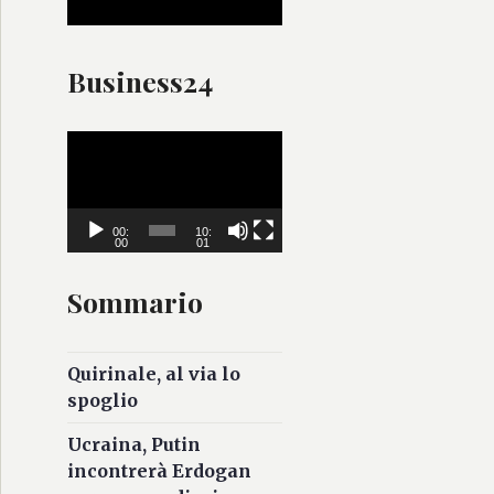
Business24
V
i
d
e
00:
10:
00
01
o
P
Sommario
l
a
y
Quirinale, al via lo
e
spoglio
r
Ucraina, Putin
incontrerà Erdogan