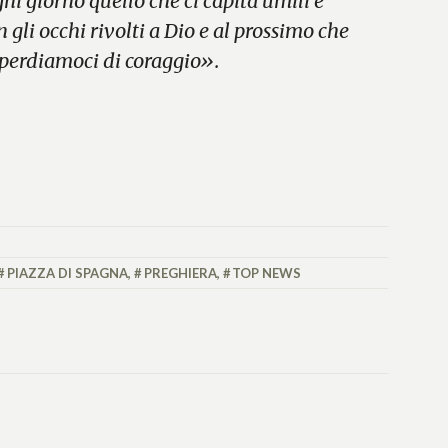
i giorno quello che ci capita umili e
on gli occhi rivolti a Dio e al prossimo che
 perdiamoci di coraggio».
PIAZZA DI SPAGNA
,
PREGHIERA
,
TOP NEWS