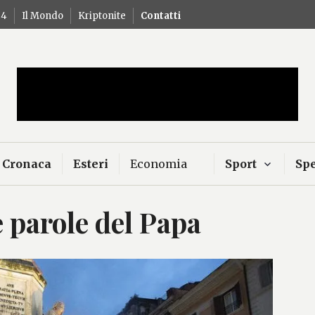
24
Il Mondo
Kriptonite
Contatti
Mercurio – Il "dio"
news
Cronaca
Esteri
Economia
Sport
Spe
 parole del Papa