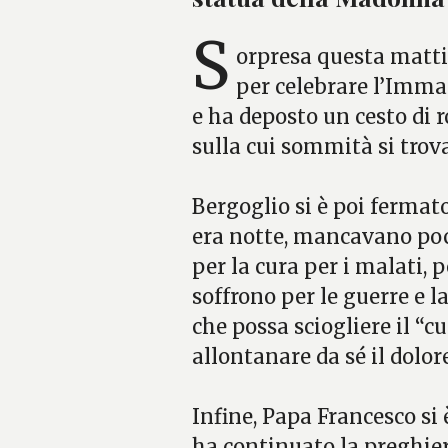
S
orpresa questa matt
per celebrare l’Immac
e ha deposto un cesto di 
sulla cui sommità si trov
Bergoglio si è poi ferma
era notte, mancavano poch
per la cura per i malati, p
soffrono per le guerre e la
che possa sciogliere il “cu
allontanare da sé il dolore
Infine, Papa Francesco si
ha continuato la preghier