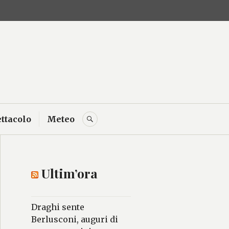
F
T
Y
I
L
 delle
ttacolo
Meteo
CERCA
Ultim’ora
Draghi sente
Berlusconi, auguri di