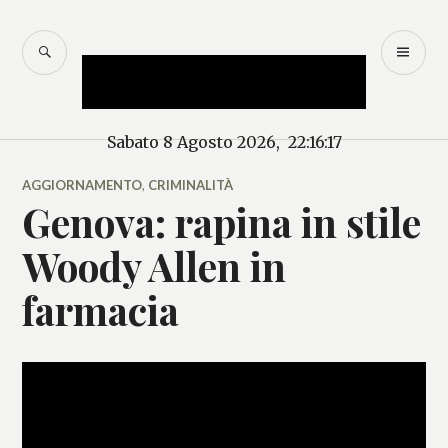
Salta
al
CERCA
M
Mercurio – Il "dio"
contenuto
PR
delle news
Sabato 8 Agosto 2026, 22:16:17
AGGIORNAMENTO
,
CRIMINALITÀ
Genova: rapina in stile
Woody Allen in
farmacia