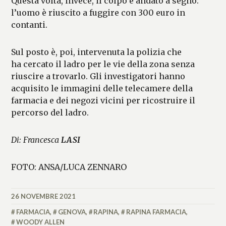
Questa volta, invece, il colpo è andato a segno:
l’uomo è riuscito a fuggire con 300 euro in
contanti.
Sul posto è, poi, intervenuta la polizia che
ha cercato il ladro per le vie della zona senza
riuscire a trovarlo. Gli investigatori hanno
acquisito le immagini delle telecamere della
farmacia e dei negozi vicini per ricostruire il
percorso del ladro.
Di: Francesca
LASI
FOTO: ANSA/LUCA ZENNARO
26 NOVEMBRE 2021
LASIFRANCESCA
FARMACIA
,
GENOVA
,
RAPINA
,
RAPINA FARMACIA
,
WOODY ALLEN