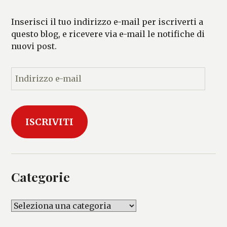
Inserisci il tuo indirizzo e-mail per iscriverti a
questo blog, e ricevere via e-mail le notifiche di
nuovi post.
I
n
d
i
ISCRIVITI
r
i
z
z
o
Categorie
e
-
C
m
a
a