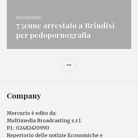
SUCCESSIVO
73enne arrestato a Brindisi
Articolo
successivo:
per pedopornografia
BARRA
LATERALE
Company
Mercurio è edito da:
Multimedia Broadcasting s.r.l.
P.I.: 02482470990
Repertorio delle notizie Economiche e