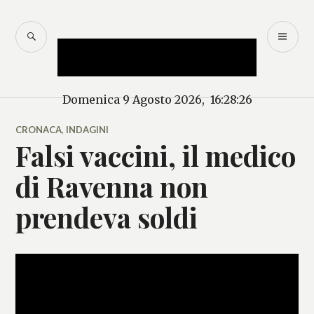
Salta
al
CERCA
M
Mercurio – Il "dio"
contenuto
PR
delle news
Domenica 9 Agosto 2026, 16:28:26
CRONACA
,
INDAGINI
Falsi vaccini, il medico
di Ravenna non
prendeva soldi