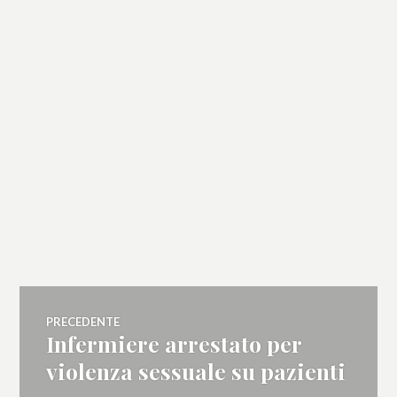
Navigazione
PRECEDENTE
Infermiere arrestato per
Articolo
articoli
precedente:
violenza sessuale su pazienti