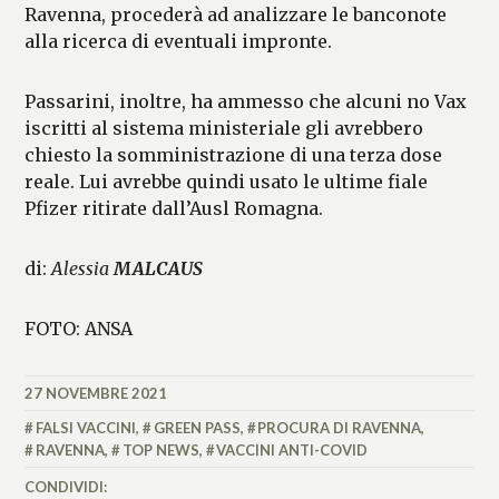
Ravenna, procederà ad analizzare le banconote
alla ricerca di eventuali impronte.
Passarini, inoltre, ha ammesso che alcuni no Vax
iscritti al sistema ministeriale gli avrebbero
chiesto la somministrazione di una terza dose
reale. Lui avrebbe quindi usato le ultime fiale
Pfizer ritirate dall’Ausl Romagna.
di:
Alessia
MALCAUS
FOTO: ANSA
27 NOVEMBRE 2021
ALESSIA
MALCAUS
FALSI VACCINI
,
GREEN PASS
,
PROCURA DI RAVENNA
,
RAVENNA
,
TOP NEWS
,
VACCINI ANTI-COVID
CONDIVIDI: