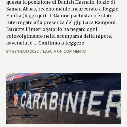
questa la posizione di Danish Hasnain, lo zio di
Saman Abbas, recentemente incarcerato a Reggio
Emilia (leggi qui). Il 34enne pachistano è stato
interrogato alla presenza del gip Luca Ramponi.
Durante l’interrogatorio ha negato ogni
coinvolgimento nella scomparsa della nipote,
Saman, lo zio nega
avvenuta lo …
Continua a leggere
24 GENNAIO 2022
LASCIA UN COMMENTO
ALESSIA
MALCAUS