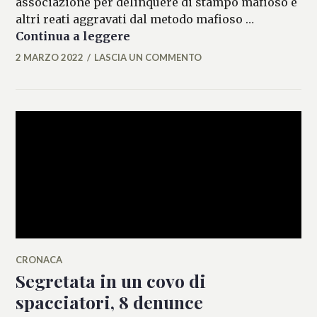
associazione per delinquere di stampo mafioso e
altri reati aggravati dal metodo mafioso …
Guerra tra bande, 10 arresti
Continua a leggere
2 MARZO 2022
LASCIA UN COMMENTO
ALESSIA
MALCAUS
CRONACA
Segretata in un covo di
spacciatori, 8 denunce