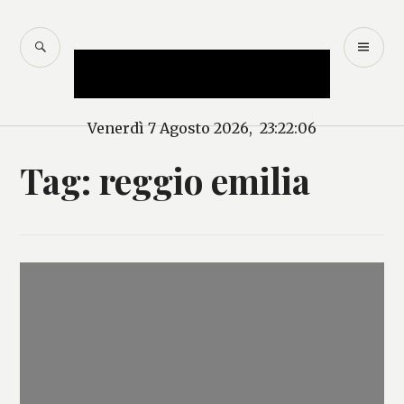
Salta
al
CERCA
M
Mercurio – Il "dio"
contenuto
PR
delle news
Venerdì 7 Agosto 2026, 23:22:07
Tag:
reggio emilia