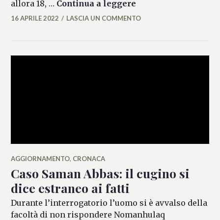
Tre anni di carcere 
allora 18, …
Continua a leggere
16 APRILE 2022
LASCIA UN COMMENTO
FLAVIA
DELL'ERTOLE
AGGIORNAMENTO
,
CRONACA
Caso Saman Abbas: il cugino si
dice estraneo ai fatti
Durante l’interrogatorio l’uomo si è avvalso della
facoltà di non rispondere Nomanhulaq