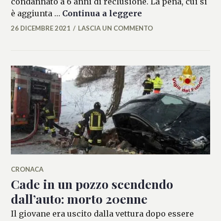
condannato a 6 anni di reclusione. La pena, cui si
A 12 anni denuncia
è aggiunta …
Continua a leggere
26 DICEMBRE 2021
LASCIA UN COMMENTO
MARIANNA
MANCINI
CRONACA
Cade in un pozzo scendendo
dall’auto: morto 20enne
Il giovane era uscito dalla vettura dopo essere