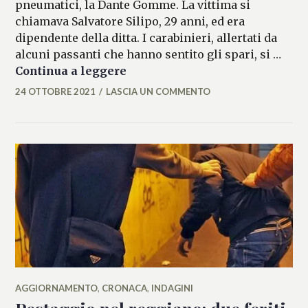
pneumatici, la Dante Gomme. La vittima si
chiamava Salvatore Silipo, 29 anni, ed era
dipendente della ditta. I carabinieri, allertati da
alcuni passanti che hanno sentito gli spari, si …
Reggio Emilia, sparatoria in u
Continua a leggere
24 OTTOBRE 2021
LASCIA UN COMMENTO
ALESSIA
MALCAUS
AGGIORNAMENTO
,
CRONACA
,
INDAGINI