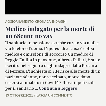
AGGIORNAMENTO
,
CRONACA
,
INDAGINI
Medico indagato per la morte di
un 68enne no vax
Il sanitario in pensione avrebbe curato via mail e
via telefono l’uomo. L’ipotesi di accusa è colpa
medica e omissione di soccorso Un medico di
Reggio Emilia in pensione, Alberto Dallari, è stato
iscritto nel registro degli indagati dalla Procura
di Ferrara. L’inchiesta si riferisce alla morte di un
paziente 68enne, non vaccinato, morto dopo
essersi ammalato di Covid-19. Il reati ipotizzati
Medico indaga
per il sanitario …
Continua a leggere
13 OTTOBRE 2021
LASCIA UN COMMENTO
ALESSIA
MALCAUS