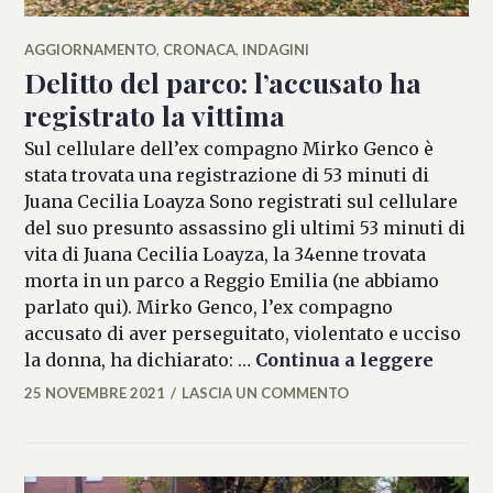
AGGIORNAMENTO
,
CRONACA
,
INDAGINI
Delitto del parco: l’accusato ha
registrato la vittima
Sul cellulare dell’ex compagno Mirko Genco è
stata trovata una registrazione di 53 minuti di
Juana Cecilia Loayza Sono registrati sul cellulare
del suo presunto assassino gli ultimi 53 minuti di
vita di Juana Cecilia Loayza, la 34enne trovata
morta in un parco a Reggio Emilia (ne abbiamo
parlato qui). Mirko Genco, l’ex compagno
accusato di aver perseguitato, violentato e ucciso
Delitt
la donna, ha dichiarato: …
Continua a leggere
25 NOVEMBRE 2021
LASCIA UN COMMENTO
ALESSIA
MALCAUS