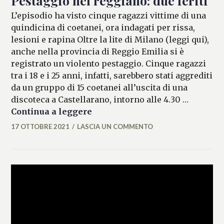
Pestaggio nel reggiano: due feriti
L’episodio ha visto cinque ragazzi vittime di una
quindicina di coetanei, ora indagati per rissa,
lesioni e rapina Oltre la lite di Milano (leggi qui),
anche nella provincia di Reggio Emilia si è
registrato un violento pestaggio. Cinque ragazzi
tra i 18 e i 25 anni, infatti, sarebbero stati aggrediti
da un gruppo di 15 coetanei all’uscita di una
discoteca a Castellarano, intorno alle 4.30 …
Pestaggio nel reggiano: due fer
Continua a leggere
17 OTTOBRE 2021
LASCIA UN COMMENTO
ALESSIA
MALCAUS