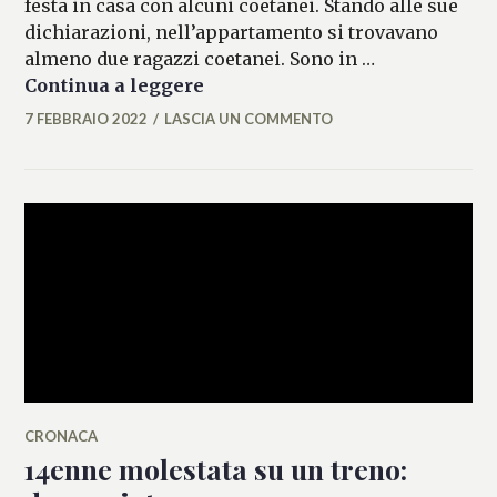
festa in casa con alcuni coetanei. Stando alle sue
dichiarazioni, nell’appartamento si trovavano
almeno due ragazzi coetanei. Sono in …
18enne denuncia violenza sess
Continua a leggere
7 FEBBRAIO 2022
LASCIA UN COMMENTO
MARIANNA
MANCINI
CRONACA
14enne molestata su un treno: