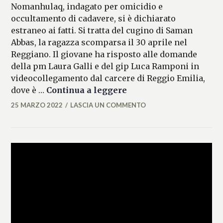
Nomanhulaq, indagato per omicidio e
occultamento di cadavere, si è dichiarato
estraneo ai fatti. Si tratta del cugino di Saman
Abbas, la ragazza scomparsa il 30 aprile nel
Reggiano. Il giovane ha risposto alle domande
della pm Laura Galli e del gip Luca Ramponi in
videocollegamento dal carcere di Reggio Emilia,
Caso Saman Abbas: il cu
dove è …
Continua a leggere
25 MARZO 2022
LASCIA UN COMMENTO
FLAVIA
DELL'ERTOLE