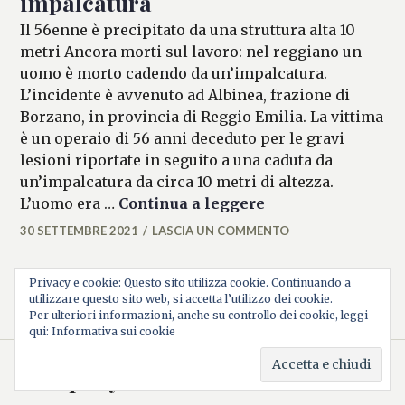
impalcatura
Il 56enne è precipitato da una struttura alta 10
metri Ancora morti sul lavoro: nel reggiano un
uomo è morto cadendo da un’impalcatura.
L’incidente è avvenuto ad Albinea, frazione di
Borzano, in provincia di Reggio Emilia. La vittima
è un operaio di 56 anni deceduto per le gravi
lesioni riportate in seguito a una caduta da
un’impalcatura da circa 10 metri di altezza.
Reggiano, operaio
L’uomo era …
Continua a leggere
30 SETTEMBRE 2021
LASCIA UN COMMENTO
ALESSIA
MALCAUS
BARRA
Privacy e cookie: Questo sito utilizza cookie. Continuando a
utilizzare questo sito web, si accetta l’utilizzo dei cookie.
LATERALE
Per ulteriori informazioni, anche su controllo dei cookie, leggi
qui: Informativa sui cookie
Company