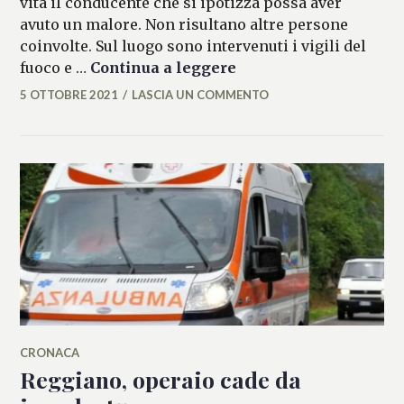
vita il conducente che si ipotizza possa aver
avuto un malore. Non risultano altre persone
coinvolte. Sul luogo sono intervenuti i vigili del
Reggiano, camion cont
fuoco e …
Continua a leggere
5 OTTOBRE 2021
LASCIA UN COMMENTO
ALESSIA
MALCAUS
CRONACA
Reggiano, operaio cade da