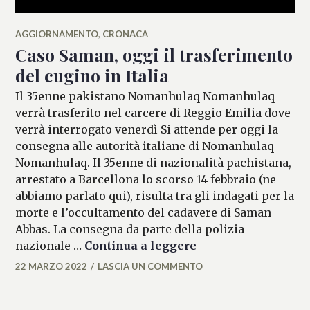
AGGIORNAMENTO
,
CRONACA
Caso Saman, oggi il trasferimento
del cugino in Italia
Il 35enne pakistano Nomanhulaq Nomanhulaq
verrà trasferito nel carcere di Reggio Emilia dove
verrà interrogato venerdì Si attende per oggi la
consegna alle autorità italiane di Nomanhulaq
Nomanhulaq. Il 35enne di nazionalità pachistana,
arrestato a Barcellona lo scorso 14 febbraio (ne
abbiamo parlato qui), risulta tra gli indagati per la
morte e l’occultamento del cadavere di Saman
Abbas. La consegna da parte della polizia
Caso Saman, oggi il
nazionale …
Continua a leggere
22 MARZO 2022
LASCIA UN COMMENTO
ALESSIA
MALCAUS