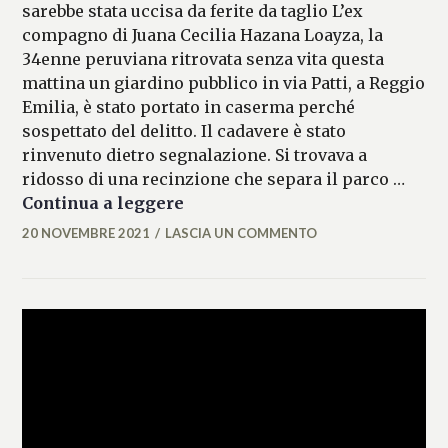
sarebbe stata uccisa da ferite da taglio L’ex
compagno di Juana Cecilia Hazana Loayza, la
34enne peruviana ritrovata senza vita questa
mattina un giardino pubblico in via Patti, a Reggio
Emilia, è stato portato in caserma perché
sospettato del delitto. Il cadavere è stato
rinvenuto dietro segnalazione. Si trovava a
ridosso di una recinzione che separa il parco …
Il delitto del parco: fermato l’e
Continua a leggere
20 NOVEMBRE 2021
LASCIA UN COMMENTO
ALESSIA
MALCAUS