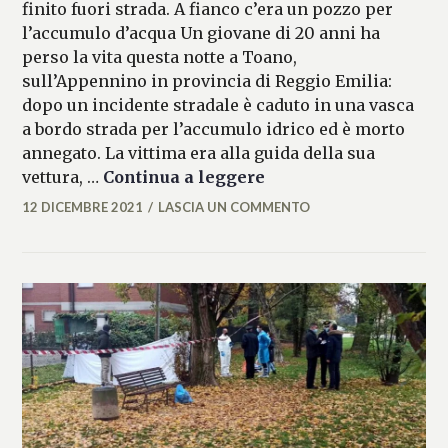
finito fuori strada. A fianco c’era un pozzo per
l’accumulo d’acqua Un giovane di 20 anni ha
perso la vita questa notte a Toano,
sull’Appennino in provincia di Reggio Emilia:
dopo un incidente stradale è caduto in una vasca
a bordo strada per l’accumulo idrico ed è morto
annegato. La vittima era alla guida della sua
Cade in un pozzo sce
vettura, …
Continua a leggere
12 DICEMBRE 2021
LASCIA UN COMMENTO
ALESSIA
MALCAUS