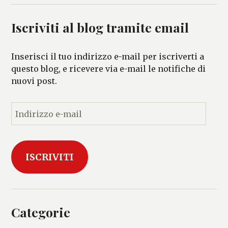
Iscriviti al blog tramite email
Inserisci il tuo indirizzo e-mail per iscriverti a
questo blog, e ricevere via e-mail le notifiche di
nuovi post.
I
n
d
i
ISCRIVITI
r
i
z
z
o
Categorie
e