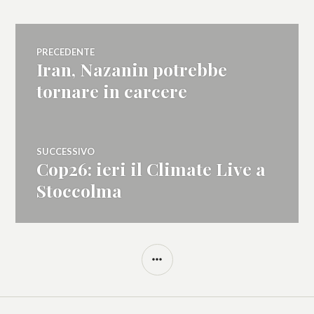
Navigazione
PRECEDENTE
Iran, Nazanin potrebbe
Articolo
articoli
precedente:
tornare in carcere
SUCCESSIVO
Cop26: ieri il Climate Live a
Articolo
successivo:
Stoccolma
BARRA
LATERALE