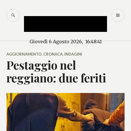
Salta
al
CERCA
M
Mercurio – Il "dio"
contenuto
PR
delle news
Giovedì 6 Agosto 2026, 16:48:42
AGGIORNAMENTO
,
CRONACA
,
INDAGINI
Pestaggio nel
reggiano: due feriti