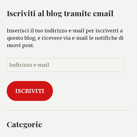
Iscriviti al blog tramite email
Inserisci il tuo indirizzo e-mail per iscriverti a
questo blog, e ricevere via e-mail le notifiche di
nuovi post.
I
n
d
i
ISCRIVITI
r
i
z
z
o
Categorie
e
-