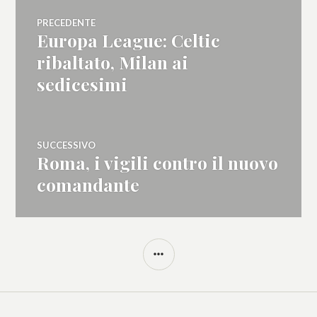
Navigazione
PRECEDENTE
Europa League: Celtic
Articolo
articoli
precedente:
ribaltato, Milan ai
sedicesimi
SUCCESSIVO
Roma, i vigili contro il nuovo
Articolo
successivo:
comandante
BARRA
LATERALE