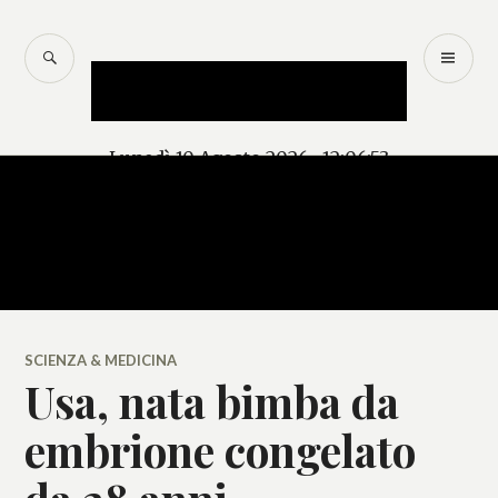
Salta
al
CERCA
M
Mercurio – Il "dio"
contenuto
PR
delle news
Lunedì 10 Agosto 2026, 12:06:53
SCIENZA & MEDICINA
Usa, nata bimba da
embrione congelato