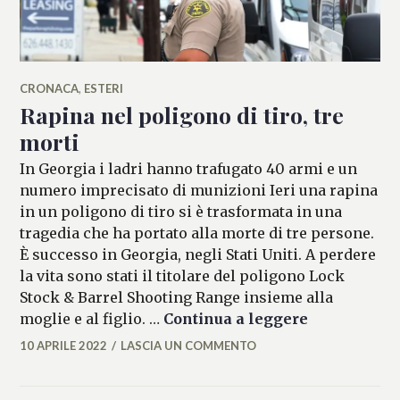
CRONACA
,
ESTERI
Rapina nel poligono di tiro, tre
morti
In Georgia i ladri hanno trafugato 40 armi e un
numero imprecisato di munizioni Ieri una rapina
in un poligono di tiro si è trasformata in una
tragedia che ha portato alla morte di tre persone.
È successo in Georgia, negli Stati Uniti. A perdere
la vita sono stati il titolare del poligono Lock
Stock & Barrel Shooting Range insieme alla
Rapina nel p
moglie e al figlio. …
Continua a leggere
10 APRILE 2022
LASCIA UN COMMENTO
MARIANNA
MANCINI