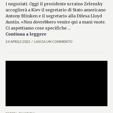
i negoziati. Oggi il presidente ucraino Zelensky
accoglierà a Kiev il segretario di Stato americano
Antony Blinken e il segretario alla Difesa Lloyd
Austin. «Non dovrebbero venire qui a mani vuote.
Ci aspettiamo cose specifiche …
Onu: subito tregua a Mariupol,
Continua a leggere
24 APRILE 2022
LASCIA UN COMMENTO
MARIANNA
MANCINI