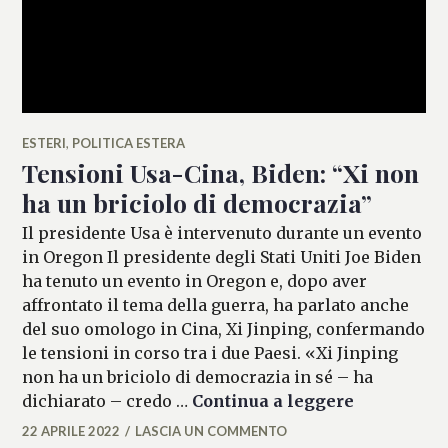
ESTERI
,
POLITICA ESTERA
Tensioni Usa-Cina, Biden: “Xi non
ha un briciolo di democrazia”
Il presidente Usa è intervenuto durante un evento
in Oregon Il presidente degli Stati Uniti Joe Biden
ha tenuto un evento in Oregon e, dopo aver
affrontato il tema della guerra, ha parlato anche
del suo omologo in Cina, Xi Jinping, confermando
le tensioni in corso tra i due Paesi. «Xi Jinping
non ha un briciolo di democrazia in sé – ha
Tensioni U
dichiarato – credo …
Continua a leggere
22 APRILE 2022
LASCIA UN COMMENTO
MICAELA