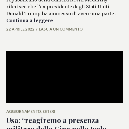
riferisce che l’ex presidente degli Stati Uniti
Donald Trump ha ammesso di avere una parte …
Audio McCarthy: “Trump ha amm
Continua a leggere
22 APRILE 2022
LASCIA UN COMMENTO
FRANCESCA
LASI
AGGIORNAMENTO
,
ESTERI
Usa: “reagiremo a presenza
militare della Cina nelle Isole