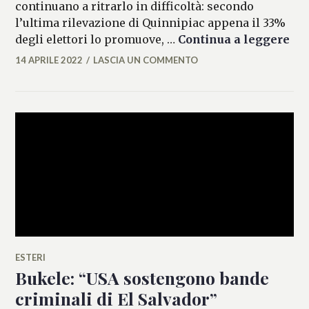
continuano a ritrarlo in difficoltà: secondo
l’ultima rilevazione di Quinnipiac appena il 33%
Bid
degli elettori lo promuove, …
Continua a leggere
14 APRILE 2022
LASCIA UN COMMENTO
MARIANNA
MANCINI
ESTERI
Bukele: “USA sostengono bande
criminali di El Salvador”