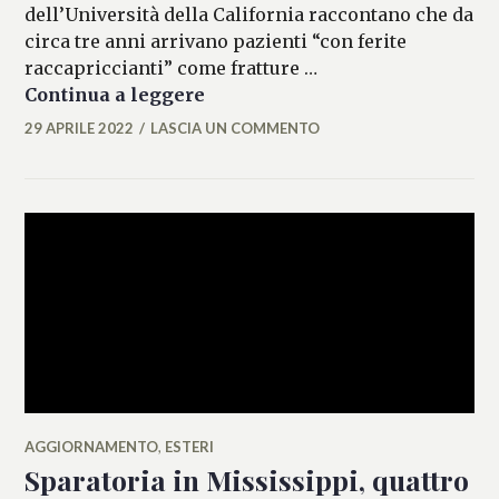
dell’Università della California raccontano che da
circa tre anni arrivano pazienti “con ferite
raccapriccianti” come fratture …
Usa, il Muro di Trump ha provoca
Continua a leggere
29 APRILE 2022
LASCIA UN COMMENTO
FRANCESCA
LASI
AGGIORNAMENTO
,
ESTERI
Sparatoria in Mississippi, quattro