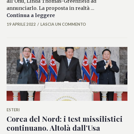
all’Onu, Linda Thomas-Greenfield ad
annunciarlo. La proposta in realtà …
Nazioni Unite al voto per limita
Continua a leggere
19 APRILE 2022
LASCIA UN COMMENTO
FLAVIA
DELL'ERTOLE
ESTERI
Corea del Nord: i test missilistici
continuano. Altolà dall’Usa