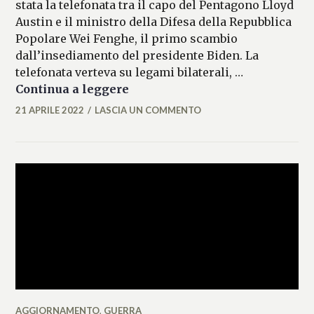
stata la telefonata tra il capo del Pentagono Lloyd
Austin e il ministro della Difesa della Repubblica
Popolare Wei Fenghe, il primo scambio
dall’insediamento del presidente Biden. La
telefonata verteva su legami bilaterali, …
11 jet militari cinesi nello spa
Continua a leggere
21 APRILE 2022
LASCIA UN COMMENTO
FLAVIA
DELL'ERTOLE
AGGIORNAMENTO
,
GUERRA