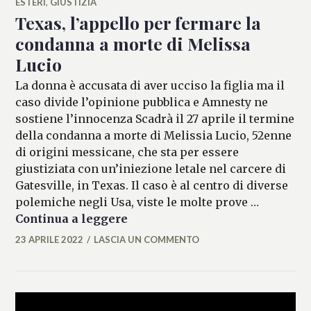
ESTERI
,
GIUSTIZIA
Texas, l’appello per fermare la
condanna a morte di Melissa
Lucio
La donna è accusata di aver ucciso la figlia ma il
caso divide l’opinione pubblica e Amnesty ne
sostiene l’innocenza Scadrà il 27 aprile il termine
della condanna a morte di Melissia Lucio, 52enne
di origini messicane, che sta per essere
giustiziata con un’iniezione letale nel carcere di
Gatesville, in Texas. Il caso è al centro di diverse
polemiche negli Usa, viste le molte prove …
Texas, l’appello per fermare l
Continua a leggere
23 APRILE 2022
LASCIA UN COMMENTO
MARIANNA
MANCINI