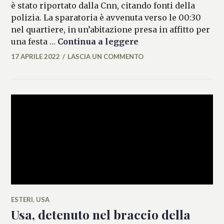
è stato riportato dalla Cnn, citando fonti della
polizia. La sparatoria è avvenuta verso le 00:30
nel quartiere, in un’abitazione presa in affitto per
Usa, sparatoria nella
una festa …
Continua a leggere
17 APRILE 2022
LASCIA UN COMMENTO
FEDERICO
ANTONOPULO
ESTERI
,
USA
Usa, detenuto nel braccio della