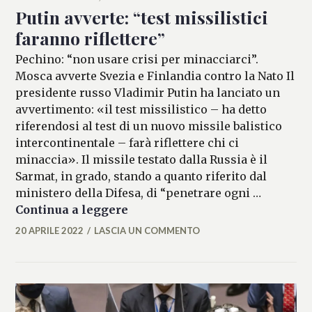
Putin avverte: “test missilistici
faranno riflettere”
Pechino: “non usare crisi per minacciarci”.
Mosca avverte Svezia e Finlandia contro la Nato Il
presidente russo Vladimir Putin ha lanciato un
avvertimento: «il test missilistico – ha detto
riferendosi al test di un nuovo missile balistico
intercontinentale – farà riflettere chi ci
minaccia». Il missile testato dalla Russia è il
Sarmat, in grado, stando a quanto riferito dal
ministero della Difesa, di “penetrare ogni …
Putin avverte: “test missilistici
Continua a leggere
20 APRILE 2022
LASCIA UN COMMENTO
MICAELA
FERRARO