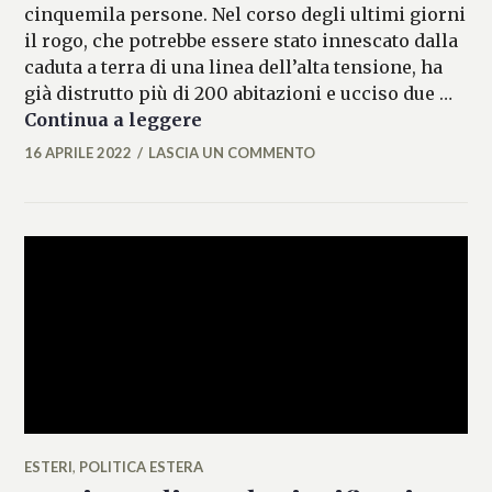
cinquemila persone. Nel corso degli ultimi giorni
il rogo, che potrebbe essere stato innescato dalla
caduta a terra di una linea dell’alta tensione, ha
già distrutto più di 200 abitazioni e ucciso due …
Incendio nel New Mexico, eva
Continua a leggere
16 APRILE 2022
LASCIA UN COMMENTO
MICAELA
FERRARO
ESTERI
,
POLITICA ESTERA