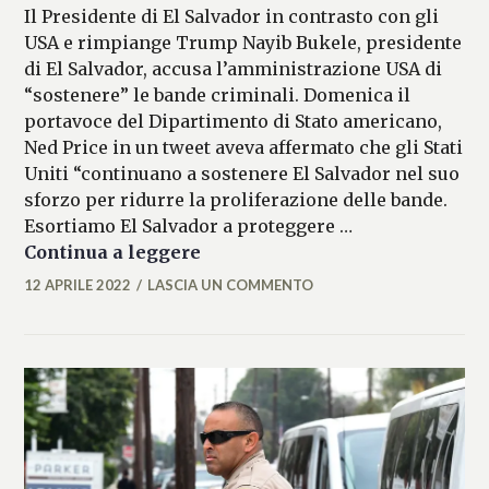
Il Presidente di El Salvador in contrasto con gli
USA e rimpiange Trump Nayib Bukele, presidente
di El Salvador, accusa l’amministrazione USA di
“sostenere” le bande criminali. Domenica il
portavoce del Dipartimento di Stato americano,
Ned Price in un tweet aveva affermato che gli Stati
Uniti “continuano a sostenere El Salvador nel suo
sforzo per ridurre la proliferazione delle bande.
Esortiamo El Salvador a proteggere …
Bukele: “USA sostengono bande
Continua a leggere
12 APRILE 2022
LASCIA UN COMMENTO
FLAVIA
DELL'ERTOLE