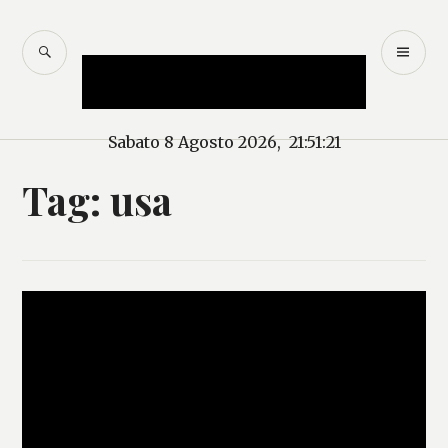
Salta
al
CERCA
M
Mercurio – Il "dio"
contenuto
PR
delle news
Sabato 8 Agosto 2026, 21:51:22
Tag:
usa