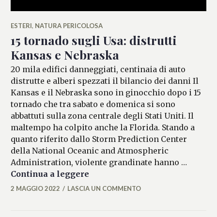
ESTERI
,
NATURA PERICOLOSA
15 tornado sugli Usa: distrutti
Kansas e Nebraska
20 mila edifici danneggiati, centinaia di auto
distrutte e alberi spezzati il bilancio dei danni Il
Kansas e il Nebraska sono in ginocchio dopo i 15
tornado che tra sabato e domenica si sono
abbattuti sulla zona centrale degli Stati Uniti. Il
maltempo ha colpito anche la Florida. Stando a
quanto riferito dallo Storm Prediction Center
della National Oceanic and Atmospheric
Administration, violente grandinate hanno …
15 tornado sugli Usa: distrutti
Continua a leggere
2 MAGGIO 2022
LASCIA UN COMMENTO
ALESSIA
MALCAUS