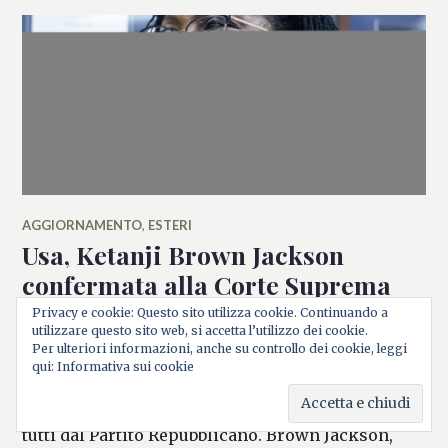
AGGIORNAMENTO
,
ESTERI
Usa, Ketanji Brown Jackson
confermata alla Corte Suprema
La giudice è la prima donna afroamericana a
Privacy e cookie: Questo sito utilizza cookie. Continuando a
utilizzare questo sito web, si accetta l’utilizzo dei cookie.
ricoprire l’incarico La giudice Ketanji Brown
Per ulteriori informazioni, anche su controllo dei cookie, leggi
Jackson è stata confermata dal Senato degli Stati
qui: Informativa sui cookie
Uniti alla Corte suprema con 53 voti favorevoli,
tra cui tre repubblicani. I 47 contrari provengono
tutti dal Partito Repubblicano. Brown Jackson,