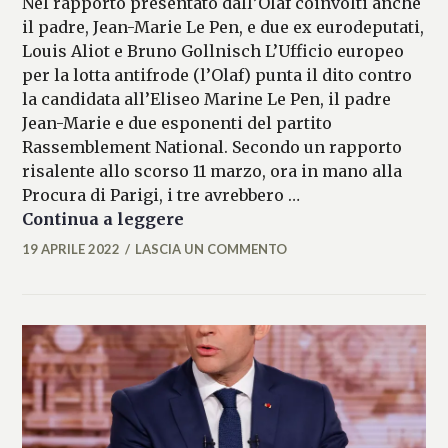
Nel rapporto presentato dall’Olaf coinvolti anche
il padre, Jean-Marie Le Pen, e due ex eurodeputati,
Louis Aliot e Bruno Gollnisch L’Ufficio europeo
per la lotta antifrode (l’Olaf) punta il dito contro
la candidata all’Eliseo Marine Le Pen, il padre
Jean-Marie e due esponenti del partito
Rassemblement National. Secondo un rapporto
risalente allo scorso 11 marzo, ora in mano alla
Procura di Parigi, i tre avrebbero …
Uso indebito di fondi Ue, Marin
Continua a leggere
19 APRILE 2022
LASCIA UN COMMENTO
ALESSIA
MALCAUS