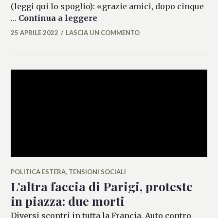
(leggi qui lo spoglio): «grazie amici, dopo cinque
Eliseo 2022, vince Macron: “g
…
Continua a leggere
25 APRILE 2022
LASCIA UN COMMENTO
MICAELA
FERRARO
POLITICA ESTERA
,
TENSIONI SOCIALI
L’altra faccia di Parigi, proteste
in piazza: due morti
Diversi scontri in tutta la Francia. Auto contro