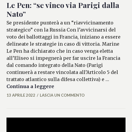
Le Pen: “se vinco via Parigi dalla
Nato”
Se presidente punterà a un “riavvicinamento
strategico” con la Russia Con l’avvicinarsi del
voto dei ballottaggi in Francia, iniziano a essere
delineate le strategie in caso di vittoria. Marine
Le Pen ha dichiarato che in caso venga eletta
all’Eliseo si impegnerà per far uscire la Francia
dal comando integrato della Nato (Parigi
continuerà a restare vincolata all’Articolo 5 del
trattato atlantico sulla difesa collettiva) e …
Le Pen: “se vinco via Parigi dal
Continua a leggere
13 APRILE 2022
LASCIA UN COMMENTO
FLAVIA
DELL'ERTOLE