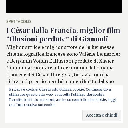
SPETTACOLO
I César dalla Francia, miglior film
“Illusioni perdute” di Giannoli
Miglior attrice e miglior attore della kermesse
cinematografica francese sono Valérie Lemercier
e Benjamin Voisin É Illusioni perdute di Xavier
Giannoli a trionfare alla cerimonia del cinema
francese dei César. Il regista, tuttavia, non ha
ritirato il premio perché, come riferito dal suo
co-sceneggiatore Jacques Fieschi, è un “artista
Privacy e cookie: Questo sito utilizza cookie. Continuando a
indipendente”. L’adattamento del romanzo di
utilizzare questo sito web, si accetta l’utilizzo dei cookie.
Per ulteriori informazioni, anche su controllo dei cookie, leggi
Balzac sulla stampa e i suoi eccessi si è
qui: Informativa sui cookie
I César dalla 
aggiudicato ben …
Continua a leggere
26 FEBBRAIO 2022
LASCIA UN COMMENTO
ALESSIA
MALCAUS