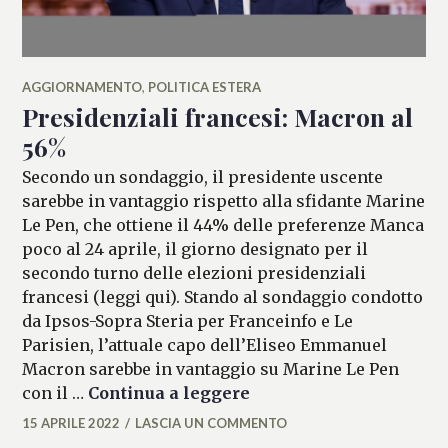
AGGIORNAMENTO
,
POLITICA ESTERA
Presidenziali francesi: Macron al
56%
Secondo un sondaggio, il presidente uscente
sarebbe in vantaggio rispetto alla sfidante Marine
Le Pen, che ottiene il 44% delle preferenze Manca
poco al 24 aprile, il giorno designato per il
secondo turno delle elezioni presidenziali
francesi (leggi qui). Stando al sondaggio condotto
da Ipsos-Sopra Steria per Franceinfo e Le
Parisien, l’attuale capo dell’Eliseo Emmanuel
Macron sarebbe in vantaggio su Marine Le Pen
Presidenziali francesi
con il …
Continua a leggere
15 APRILE 2022
LASCIA UN COMMENTO
FRANCESCA
LASI