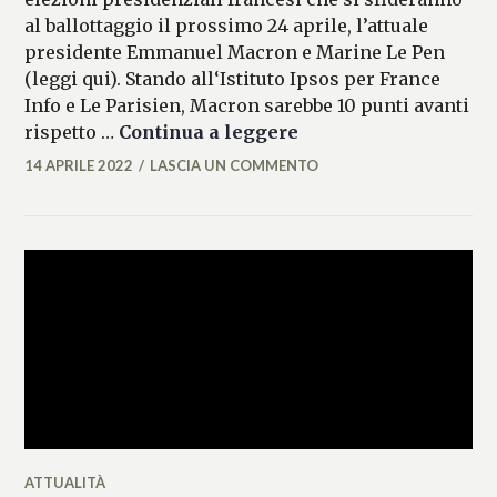
al ballottaggio il prossimo 24 aprile, l’attuale
presidente Emmanuel Macron e Marine Le Pen
(leggi qui). Stando all‘Istituto Ipsos per France
Info e Le Parisien, Macron sarebbe 10 punti avanti
Macron avanti di 10 p
rispetto …
Continua a leggere
14 APRILE 2022
LASCIA UN COMMENTO
FRANCESCA
LASI
ATTUALITÀ