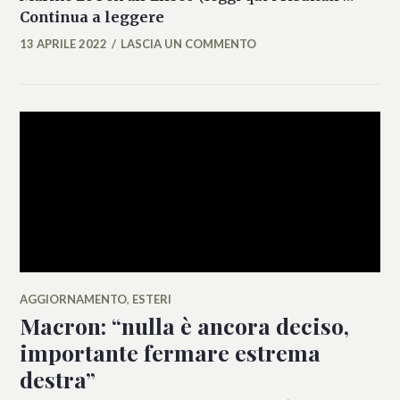
Corsa all’Eliseo: Le Pen critic
Continua a leggere
13 APRILE 2022
LASCIA UN COMMENTO
ALESSIA
MALCAUS
AGGIORNAMENTO
,
ESTERI
Macron: “nulla è ancora deciso,
importante fermare estrema
destra”