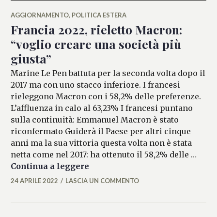
AGGIORNAMENTO
,
POLITICA ESTERA
Francia 2022, rieletto Macron:
“voglio creare una società più
giusta”
Marine Le Pen battuta per la seconda volta dopo il
2017 ma con uno stacco inferiore. I francesi
rieleggono Macron con i 58,2% delle preferenze.
L’affluenza in calo al 63,23% I francesi puntano
sulla continuità: Emmanuel Macron è stato
riconfermato Guiderà il Paese per altri cinque
anni ma la sua vittoria questa volta non è stata
netta come nel 2017: ha ottenuto il 58,2% delle …
Francia 2022, rieletto Macron: 
Continua a leggere
24 APRILE 2022
LASCIA UN COMMENTO
FRANCESCA
LASI