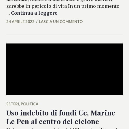
sarebbe in pericolo di vita In un primo momento
Nizza, sacerdote aggredito co
…
Continua a leggere
24 APRILE 2022
LASCIA UN COMMENTO
MARIANNA
MANCINI
ESTERI
,
POLITICA
Uso indebito di fondi Ue, Marine
Le Pen al centro del ciclone