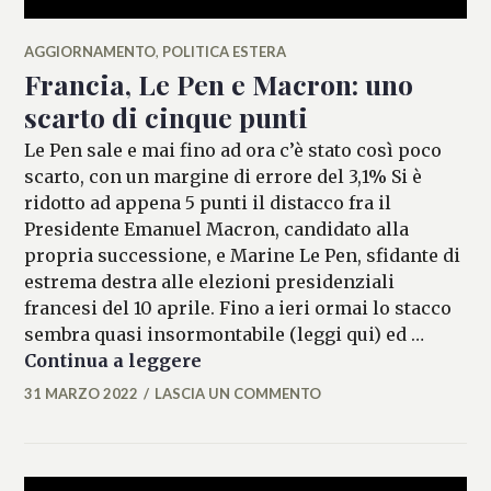
AGGIORNAMENTO
,
POLITICA ESTERA
Francia, Le Pen e Macron: uno
scarto di cinque punti
Le Pen sale e mai fino ad ora c’è stato così poco
scarto, con un margine di errore del 3,1% Si è
ridotto ad appena 5 punti il distacco fra il
Presidente Emanuel Macron, candidato alla
propria successione, e Marine Le Pen, sfidante di
estrema destra alle elezioni presidenziali
francesi del 10 aprile. Fino a ieri ormai lo stacco
sembra quasi insormontabile (leggi qui) ed …
Francia, Le Pen e Macron: uno s
Continua a leggere
31 MARZO 2022
LASCIA UN COMMENTO
FEDERICO
ANTONOPULO