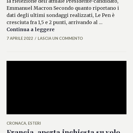
la rielezione dell’attuale Presidente-candidato,
Emmanuel Macron Secondo quanto riportano i
dati degli ultimi sondaggi realizzati, Le Pen è
cresciuta fra 1,5 e 2 punti, arrivando al …
Elezioni in Francia, Le Pen sale
Continua a leggere
7 APRILE 2022
LASCIA UN COMMENTO
FEDERICO
ANTONOPULO
CRONACA
,
ESTERI
Francia, aperta inchiesta su volo