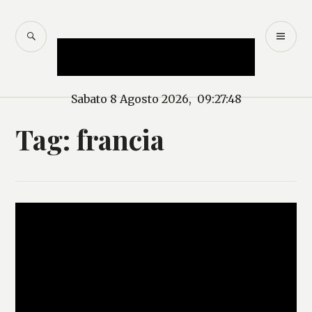
Salta
al
CERCA
M
Mercurio – Il "dio"
contenuto
PR
delle news
Sabato 8 Agosto 2026, 09:27:49
Tag:
francia