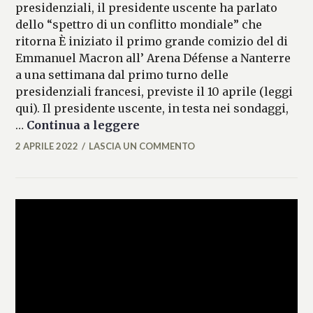
presidenziali, il presidente uscente ha parlato
dello “spettro di un conflitto mondiale” che
ritorna È iniziato il primo grande comizio del di
Emmanuel Macron all’ Arena Défense a Nanterre
a una settimana dal primo turno delle
presidenziali francesi, previste il 10 aprile (leggi
qui). Il presidente uscente, in testa nei sondaggi,
Macron chiama alla mobilit
…
Continua a leggere
2 APRILE 2022
LASCIA UN COMMENTO
FRANCESCA
LASI