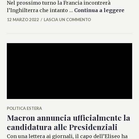
Nel prossimo turno la Francia incontrerà
Rugby
l’Inghilterra che intanto …
Continua a leggere
12 MARZO 2022
LASCIA UN COMMENTO
MARIANNA
MANCINI
POLITICA ESTERA
Macron annuncia ufficialmente la
candidatura alle Presidenziali
Con una lettera ai giornali, il capo dell’Eliseo ha