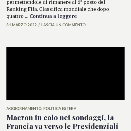
permettendole di rimanere al 6° posto del
Ranking Fifa. Classifica mondiale che dopo
Ranking Fifa: Italia i
quattro …
Continua a leggere
31 MARZO 2022
LASCIA UN COMMENTO
FEDERICO
ANTONOPULO
AGGIORNAMENTO
,
POLITICA ESTERA
Macron in calo nei sondaggi, la
Francia va verso le Presidenziali