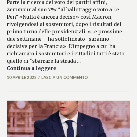
Parte la ricerca del voto dei partiti affini,
Zemmour al suo 7%: “al ballottaggio voto a Le
Pen” «Nulla è ancora deciso» così Macron,
rivolgendosi ai sostenitori, dopo i risultati del
primo turno delle presidenziali. «Le prossime
due settimane – ha sottolineato- saranno
decisive per la Francia». L’impegno a cui ha
richiamato i sostenitori e i cittadini tutti è stato
quello di “sbarrare la strada …
Macron: “nulla è ancora deciso
Continua a leggere
10 APRILE 2022
LASCIA UN COMMENTO
FLAVIA
DELL'ERTOLE