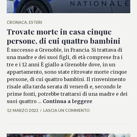
CRONACA
,
ESTERI
Trovate morte in casa cinque
persone, di cui quattro bambini
È successo a Grenoble, in Francia. Si trattava di
una madre e dei suoi figli, di età comprese fra i
tre e i 12 anni È giallo a Grenoble dove, in un
appartamento, sono state ritrovate morte cinque
persone, di cui quattro bambini. Il rinvenimento
risale alla tarda serata di venerdì e, secondo le
prime fonti, potrebbe trattarsi di una madre e dei
Trovate morte in 
suoi quattro …
Continua a leggere
12 MARZO 2022
LASCIA UN COMMENTO
MARIANNA
MANCINI