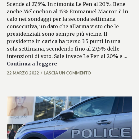
Scende al 27,5%. In rimonta Le Pen al 20%. Bene
anche Mélenchon al 15% Emmanuel Macron è in
calo nei sondaggi per la seconda settimana
consecutiva, un dato che allarma visto che le
presidenziali sono sempre più vicine. Il
presidente in carica ha perso 3,5 punti in una
sola settimana, scendendo fino al 27,5% delle
intenzioni di voto. Sale invece Le Pen al 20% e …
Macron in calo nei sondaggi, la
Continua a leggere
22 MARZO 2022
LASCIA UN COMMENTO
MICAELA
FERRARO