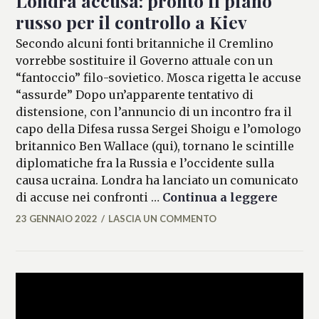
Londra accusa: pronto il piano
russo per il controllo a Kiev
Secondo alcuni fonti britanniche il Cremlino
vorrebbe sostituire il Governo attuale con un
“fantoccio” filo-sovietico. Mosca rigetta le accuse
“assurde” Dopo un’apparente tentativo di
distensione, con l’annuncio di un incontro fra il
capo della Difesa russa Sergei Shoigu e l’omologo
britannico Ben Wallace (qui), tornano le scintille
diplomatiche fra la Russia e l’occidente sulla
causa ucraina. Londra ha lanciato un comunicato
Londra 
di accuse nei confronti …
Continua a leggere
23 GENNAIO 2022
LASCIA UN COMMENTO
MARIANNA
MANCINI