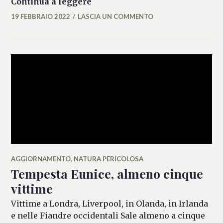
Tempesta Eunice, albero crolla
Continua a leggere
19 FEBBRAIO 2022
LASCIA UN COMMENTO
LASIFRANCESCA
AGGIORNAMENTO
,
NATURA PERICOLOSA
Tempesta Eunice, almeno cinque
vittime
Vittime a Londra, Liverpool, in Olanda, in Irlanda
e nelle Fiandre occidentali Sale almeno a cinque