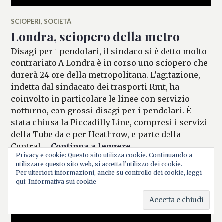
SCIOPERI
,
SOCIETÀ
Londra, sciopero della metro
Disagi per i pendolari, il sindaco si è detto molto
contrariato A Londra è in corso uno sciopero che
durerà 24 ore della metropolitana. L’agitazione,
indetta dal sindacato dei trasporti Rmt, ha
coinvolto in particolare le linee con servizio
notturno, con grossi disagi per i pendolari. È
stata chiusa la Piccadilly Line, compresi i servizi
della Tube da e per Heathrow, e parte della
Londra, sciopero dell
Central …
Continua a leggere
Privacy e cookie: Questo sito utilizza cookie. Continuando a
26 NOVEMBRE 2021
LASCIA UN COMMENTO
MICAELA
utilizzare questo sito web, si accetta l’utilizzo dei cookie.
FERRARO
Per ulteriori informazioni, anche su controllo dei cookie, leggi
qui: Informativa sui cookie