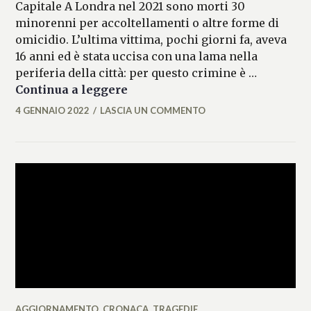
Capitale A Londra nel 2021 sono morti 30
minorenni per accoltellamenti o altre forme di
omicidio. L’ultima vittima, pochi giorni fa, aveva
16 anni ed è stata uccisa con una lama nella
periferia della città: per questo crimine è …
Londra, nel 2021 30 minori mor
Continua a leggere
4 GENNAIO 2022
LASCIA UN COMMENTO
MARIANNA
MANCINI
AGGIORNAMENTO
,
CRONACA
,
TRAGEDIE