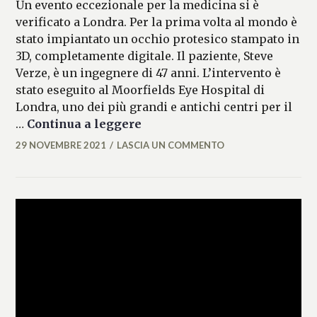
Un evento eccezionale per la medicina si è
verificato a Londra. Per la prima volta al mondo è
stato impiantato un occhio protesico stampato in
3D, completamente digitale. Il paziente, Steve
Verze, è un ingegnere di 47 anni. L’intervento è
stato eseguito al Moorfields Eye Hospital di
Londra, uno dei più grandi e antichi centri per il
Impiantato per la prima volt
…
Continua a leggere
29 NOVEMBRE 2021
LASCIA UN COMMENTO
LASIFRANCESCA