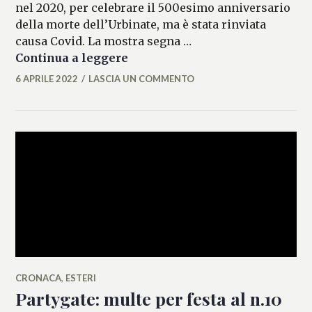
nel 2020, per celebrare il 500esimo anniversario
della morte dell’Urbinate, ma è stata rinviata
causa Covid. La mostra segna …
Raffaello conquista la Nationa
Continua a leggere
6 APRILE 2022
LASCIA UN COMMENTO
MICAELA
FERRARO
CRONACA
,
ESTERI
Partygate: multe per festa al n.10