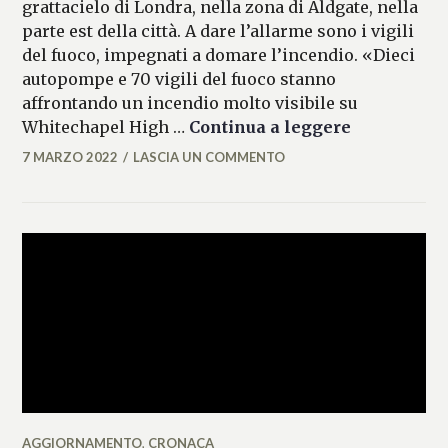
grattacielo di Londra, nella zona di Aldgate, nella
parte est della città. A dare l’allarme sono i vigili
del fuoco, impegnati a domare l’incendio. «Dieci
autopompe e 70 vigili del fuoco stanno
affrontando un incendio molto visibile su
Londra, inc
Whitechapel High …
Continua a leggere
7 MARZO 2022
LASCIA UN COMMENTO
LASIFRANCESCA
AGGIORNAMENTO
,
CRONACA