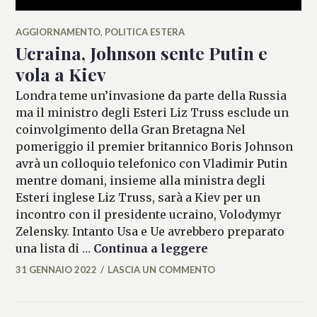
AGGIORNAMENTO
,
POLITICA ESTERA
Ucraina, Johnson sente Putin e
vola a Kiev
Londra teme un’invasione da parte della Russia
ma il ministro degli Esteri Liz Truss esclude un
coinvolgimento della Gran Bretagna Nel
pomeriggio il premier britannico Boris Johnson
avrà un colloquio telefonico con Vladimir Putin
mentre domani, insieme alla ministra degli
Esteri inglese Liz Truss, sarà a Kiev per un
incontro con il presidente ucraino, Volodymyr
Zelensky. Intanto Usa e Ue avrebbero preparato
Ucraina, Johnson s
una lista di …
Continua a leggere
31 GENNAIO 2022
LASCIA UN COMMENTO
MICAELA
FERRARO