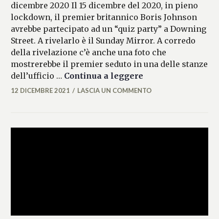
dicembre 2020 Il 15 dicembre del 2020, in pieno
lockdown, il premier britannico Boris Johnson
avrebbe partecipato ad un “quiz party” a Downing
Street. A rivelarlo è il Sunday Mirror. A corredo
della rivelazione c’è anche una foto che
mostrerebbe il premier seduto in una delle stanze
Johnson nel mirin
dell’ufficio …
Continua a leggere
12 DICEMBRE 2021
LASCIA UN COMMENTO
ALESSIA
MALCAUS