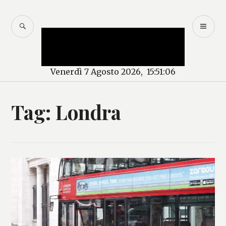
Salta
al
CERCA
M
Mercurio – Il "dio"
contenuto
PR
delle news
Venerdì 7 Agosto 2026, 15:51:07
Tag:
Londra