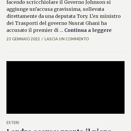
facendo scricchiolare il Governo Johnson si
aggiunge un’accusa gravissima, sollevata
direttamente da una deputata Tory. L’ex ministro
dei Trasporti del governo Nusrat Ghani ha
Ex-mini
accusato il premier di …
Continua a leggere
23 GENNAIO 2022
LASCIA UN COMMENTO
MARIANNA
MANCINI
ESTERI