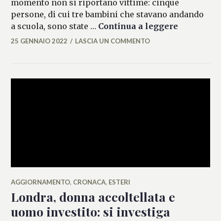
momento non si riportano vittime: cinque
persone, di cui tre bambini che stavano andando
Londra, bu
a scuola, sono state …
Continua a leggere
25 GENNAIO 2022
LASCIA UN COMMENTO
MARIANNA
MANCINI
AGGIORNAMENTO
,
CRONACA
,
ESTERI
Londra, donna accoltellata e
uomo investito: si investiga