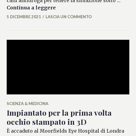
cani antidroga per tenere la situazione sotto …
Cocaina a Westminster
Continua a leggere
5 DICEMBRE 2021
LASCIA UN COMMENTO
ALESSIA
MALCAUS
SCIENZA & MEDICINA
Impiantato per la prima volta
occhio stampato in 3D
È accaduto al Moorfields Eye Hospital di Londra