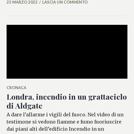
23 MARZO 2022
LASCIA UN COMMENTO
ALESSIA
MALCAUS
CRONACA
Londra, incendio in un grattacielo
di Aldgate
A dare l’allarme i vigili del fuoco. Nel video di un
testimone si vedono fiamme e fumo fuoriuscire
dai piani alti dell’edificio Incendio in un