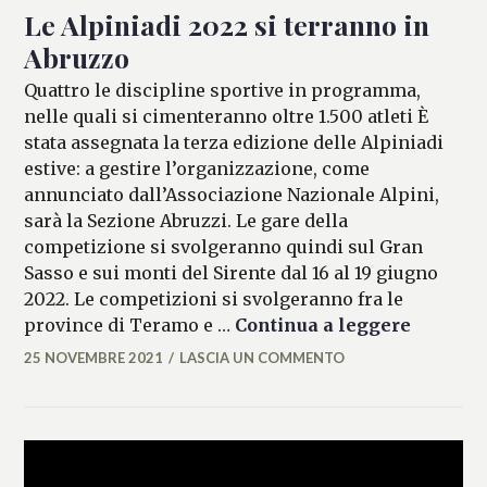
Le Alpiniadi 2022 si terranno in
Abruzzo
Quattro le discipline sportive in programma,
nelle quali si cimenteranno oltre 1.500 atleti È
stata assegnata la terza edizione delle Alpiniadi
estive: a gestire l’organizzazione, come
annunciato dall’Associazione Nazionale Alpini,
sarà la Sezione Abruzzi. Le gare della
competizione si svolgeranno quindi sul Gran
Sasso e sui monti del Sirente dal 16 al 19 giugno
2022. Le competizioni si svolgeranno fra le
Le Alpin
province di Teramo e …
Continua a leggere
25 NOVEMBRE 2021
LASCIA UN COMMENTO
MARIANNA
MANCINI