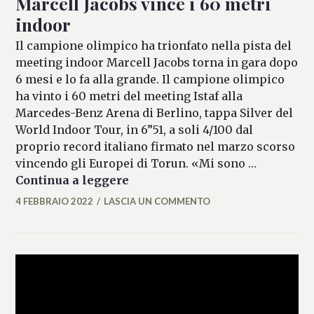
Marcell Jacobs vince i 60 metri
indoor
Il campione olimpico ha trionfato nella pista del
meeting indoor Marcell Jacobs torna in gara dopo
6 mesi e lo fa alla grande. Il campione olimpico
ha vinto i 60 metri del meeting Istaf alla
Marcedes-Benz Arena di Berlino, tappa Silver del
World Indoor Tour, in 6”51, a soli 4/100 dal
proprio record italiano firmato nel marzo scorso
vincendo gli Europei di Torun. «Mi sono …
Marcell Jacobs vince i 60 metri
Continua a leggere
4 FEBBRAIO 2022
LASCIA UN COMMENTO
FRANCESCA
LASI