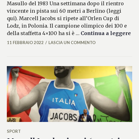
Masullo del 1983 Una settimana dopo il rientro
vincente in pista sui 60 metri a Berlino (leggi
qui). Marcell Jacobs si ripete all’Orlen Cup di
Lodz, in Polonia. Il campione olimpico dei 100 e
Jac
della staffetta 4×100 ha si è …
Continua a leggere
11 FEBBRAIO 2022
LASCIA UN COMMENTO
FRANCESCA
LASI
SPORT