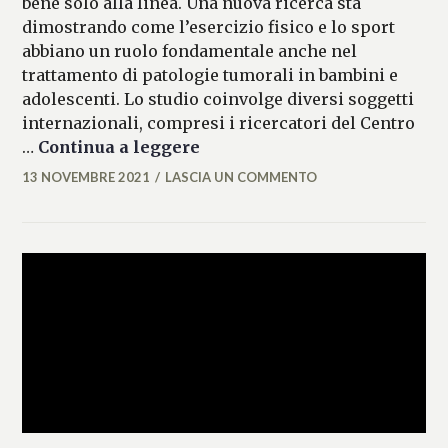
bene solo alla linea. Una nuova ricerca sta
dimostrando come l’esercizio fisico e lo sport
abbiano un ruolo fondamentale anche nel
trattamento di patologie tumorali in bambini e
adolescenti. Lo studio coinvolge diversi soggetti
internazionali, compresi i ricercatori del Centro
Lo sport contro i tumori in et
…
Continua a leggere
13 NOVEMBRE 2021
LASCIA UN COMMENTO
MARIANNA
MANCINI