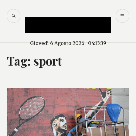
Salta
al
CERCA
M
Mercurio – Il "dio"
contenuto
PR
delle news
Giovedì 6 Agosto 2026, 04:13:40
Tag:
sport