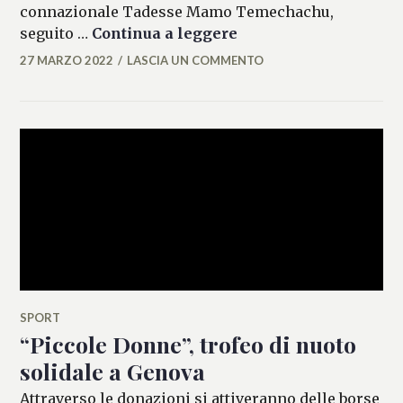
connazionale Tadesse Mamo Temechachu,
Maratona di Roma: Te
seguito …
Continua a leggere
27 MARZO 2022
LASCIA UN COMMENTO
MARIANNA
MANCINI
SPORT
“Piccole Donne”, trofeo di nuoto
solidale a Genova
Attraverso le donazioni si attiveranno delle borse