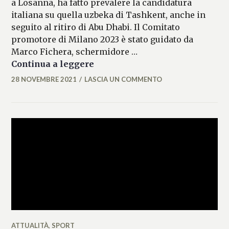
a Losanna, ha fatto prevalere la candidatura
italiana su quella uzbeka di Tashkent, anche in
seguito al ritiro di Abu Dhabi. Il Comitato
promotore di Milano 2023 è stato guidato da
Marco Fichera, schermidore …
I Mondiali di scherma 2023 si 
Continua a leggere
28 NOVEMBRE 2021
LASCIA UN COMMENTO
MARIANNA
MANCINI
ATTUALITÀ
,
SPORT