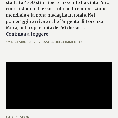
staffetta 4×50 stile libero maschile ha vinto l’oro,
conquistando il terzo titolo nella competizione
mondiale e la nona medaglia in totale. Nel
pomeriggio arriva anche l’argento di Lorenzo
Mora, nella specialità dei 50 dorso. …
Mondiali di nuoto: le medaglie 
Continua a leggere
19 DICEMBRE 2021
LASCIA UN COMMENTO
MARIANNA
MANCINI
CALCIO
,
SPORT