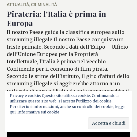
ATTUALITÀ
,
CRIMINALITÀ
Pirateria: l’Italia è prima in
Europa
Il nostro Paese guida la classifica europea sullo
streaming illegale Il nostro Paese conquista un
triste primato. Secondo i dati dell’Euipo – Ufficio
dell’Unione Europea per la Proprietà
Intellettuale, l’Italia è prima nel Vecchio
Continente per il consumo di film pirata.
Secondo le stime dell’istituto, il giro d’affari dello
streaming illegale si aggirerebbe attorno a un
miliardo di euro e l’Italia da sola consumerebbe il
Privacy e cookie: Questo sito utilizza cookie. Continuando a
Pirateria: l’Italia è prima in 
…
Continua a leggere
utilizzare questo sito web, si accetta l’utilizzo dei cookie.
Per ulteriori informazioni, anche su controllo dei cookie, leggi
10 NOVEMBRE 2021
LASCIA UN COMMENTO
MARIANNA
qui: Informativa sui cookie
MANCINI