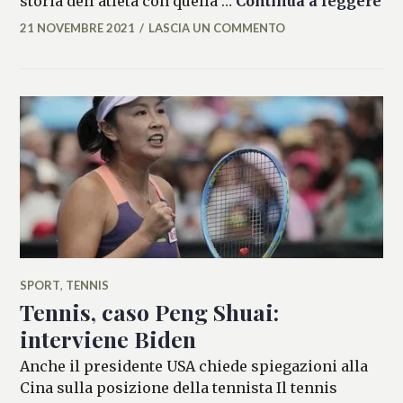
storia dell’atleta con quella …
Continua a leggere
21 NOVEMBRE 2021
LASCIA UN COMMENTO
MARIANNA
MANCINI
SPORT
,
TENNIS
Tennis, caso Peng Shuai:
interviene Biden
Anche il presidente USA chiede spiegazioni alla
Cina sulla posizione della tennista Il tennis