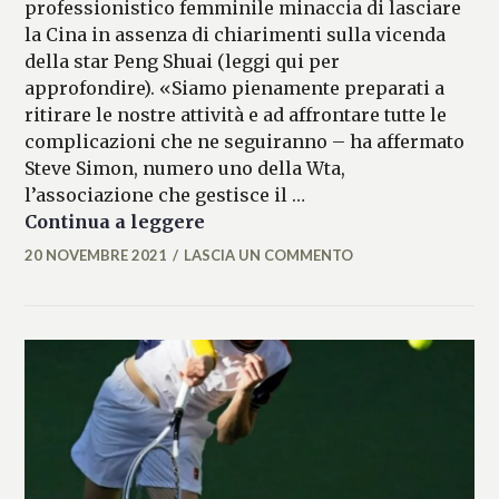
professionistico femminile minaccia di lasciare
la Cina in assenza di chiarimenti sulla vicenda
della star Peng Shuai (leggi qui per
approfondire). «Siamo pienamente preparati a
ritirare le nostre attività e ad affrontare tutte le
complicazioni che ne seguiranno – ha affermato
Steve Simon, numero uno della Wta,
l’associazione che gestisce il …
Tennis, caso Peng Shuai: inter
Continua a leggere
20 NOVEMBRE 2021
LASCIA UN COMMENTO
MICAELA
FERRARO