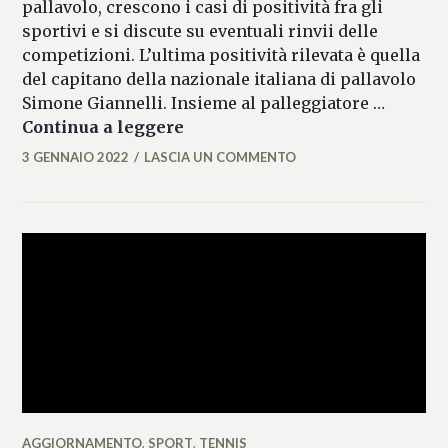
pallavolo, crescono i casi di positività fra gli
sportivi e si discute su eventuali rinvii delle
competizioni. L’ultima positività rilevata è quella
del capitano della nazionale italiana di pallavolo
Simone Giannelli. Insieme al palleggiatore …
Impennata di contagi nello spo
Continua a leggere
3 GENNAIO 2022
LASCIA UN COMMENTO
MARIANNA
MANCINI
AGGIORNAMENTO
,
SPORT
,
TENNIS