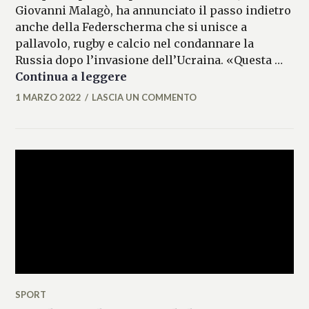
Giovanni Malagò, ha annunciato il passo indietro
anche della Federscherma che si unisce a
pallavolo, rugby e calcio nel condannare la
Russia dopo l’invasione dell’Ucraina. «Questa …
Assedio Kiev, condanna unanime
Continua a leggere
1 MARZO 2022
LASCIA UN COMMENTO
MICAELA
FERRARO
SPORT