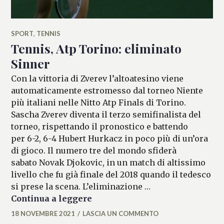
SPORT
,
TENNIS
Tennis, Atp Torino: eliminato
Sinner
Con la vittoria di Zverev l’altoatesino viene
automaticamente estromesso dal torneo Niente
più italiani nelle Nitto Atp Finals di Torino.
Sascha Zverev diventa il terzo semifinalista del
torneo, rispettando il pronostico e battendo
per 6-2, 6-4 Hubert Hurkacz in poco più di un’ora
di gioco. Il numero tre del mondo sfiderà
sabato Novak Djokovic, in un match di altissimo
livello che fu già finale del 2018 quando il tedesco
si prese la scena. L’eliminazione …
Tennis, Atp Torino: eliminato 
Continua a leggere
18 NOVEMBRE 2021
LASCIA UN COMMENTO
MICAELA
FERRARO