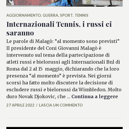
AGGIORNAMENTO
,
GUERRA
,
SPORT
,
TENNIS
Internazionali Tennis, i russi ci
saranno
Le parole di Malagò: “al momento sono previsti”
Il presidente del Coni Giovanni Malagò è
intervenuto sul tema della partecipazione di
atleti russi e bielorussi agli Internazionali Bnl di
Roma dal 2 al 15 maggio, dichiarando che la loro
presenza “al momento” è prevista. Nei giorni
scorsi ha fatto molto discutere la decisione di
escludere russi e bielorussi da Wimbledon. Molto
Inte
duro Novak Djokovic, che …
Continua a leggere
27 APRILE 2022
LASCIA UN COMMENTO
MICAELA
FERRARO