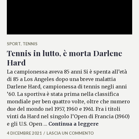
SPORT
,
TENNIS
Tennis in lutto, è morta Darlene
Hard
La campionessa aveva 85 anni Si è spenta all’età
di 85 a Los Angeles dopo una breve malattia
Darlene Hard, campionessa di tennis negli anni
’60. La sportiva è stata prima nella classifica
mondiale per ben quattro volte, oltre che numero
due del mondo nel 1957, 1960 e 1961. Fra i titoli
vinti da Hard nel singolo l’Open di Francia (1960)
Tennis in lutto
e gli U.S. Open …
Continua a leggere
4 DICEMBRE 2021
LASCIA UN COMMENTO
MARIANNA